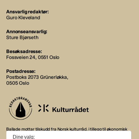
Ansvarlig redaktør:
Guro Kleveland
Annonseansvarlig:
Sture Bjørseth
Besøksadresse:
Fossveien 24, 0551 Oslo
Postadresse:
Postboks 2073 Grünerløkka,
0505 Oslo
Ballade mottar tilskudd fra Norsk kulturråd, i tillegg til økonomisk
støtte fra eierne NOPA, Norsk komponistforening og
Dine valg: