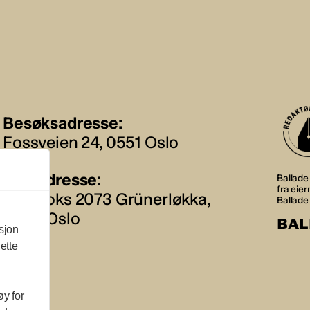
Besøksadresse:
Fossveien 24, 0551 Oslo
Postadresse:
Ballade 
fra eie
Postboks 2073 Grünerløkka,
Ballade
0505 Oslo
BAL
sjon
ette
øy for