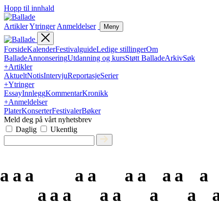
Hopp til innhald
Artikler
Ytringer
Anmeldelser
Meny
Forside
Kalender
Festivalguide
Ledige stillinger
Om
Ballade
Annonsering
Utdanning og kurs
Støtt Ballade
Arkiv
Søk
+
Artikler
Aktuelt
Notis
Intervju
Reportasje
Serier
+
Ytringer
Essay
Innlegg
Kommentar
Kronikk
+
Anmeldelser
Plater
Konserter
Festivaler
Bøker
Meld deg på vårt nyhetsbrev
Daglig
Ukentlig
a
a
a
a
a
a
a
a
a
a
a
a
a
a
a
a
a