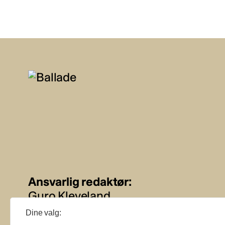
Ansvarlig redaktør:
Guro Kleveland
Dine valg:
Annonseansvarlig: