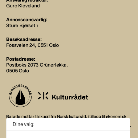
Guro Kleveland
Annonseansvarlig:
Sture Bjørseth
Besøksadresse:
Fossveien 24, 0551 Oslo
Postadresse:
Postboks 2073 Grünerløkka,
0505 Oslo
Ballade mottar tilskudd fra Norsk kulturråd, i tillegg til økonomisk
støtte fra eierne NOPA, Norsk komponistforening og
Dine valg:
Musikkforleggerne. Ballade drives etter Redaktør- og Vær Varsom-
plakaten.