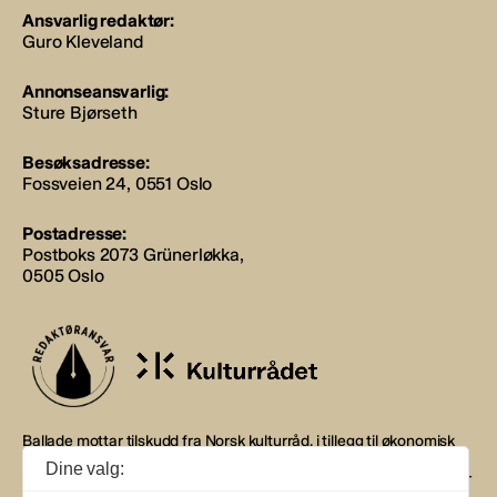
Ansvarlig redaktør:
Guro Kleveland
Annonseansvarlig:
Sture Bjørseth
Besøksadresse:
Fossveien 24, 0551 Oslo
Postadresse:
Postboks 2073 Grünerløkka,
0505 Oslo
Ballade mottar tilskudd fra Norsk kulturråd, i tillegg til økonomisk
støtte fra eierne NOPA, Norsk komponistforening og
Dine valg:
Musikkforleggerne. Ballade drives etter Redaktør- og Vær Varsom-
plakaten.