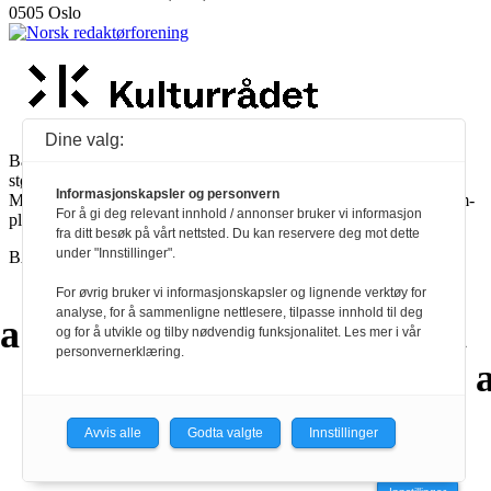
0505 Oslo
Dine valg:
Ballade mottar tilskudd fra Norsk kulturråd, i tillegg til økonomisk
støtte fra eierne NOPA, Norsk komponistforening og
Informasjonskapsler og personvern
Musikkforleggerne. Ballade drives etter Redaktør- og Vær Varsom-
For å gi deg relevant innhold / annonser bruker vi informasjon
plakaten.
fra ditt besøk på vårt nettsted. Du kan reservere deg mot dette
under "Innstillinger".
BALLADE — NORGES MUSIKKMAGASIN
For øvrig bruker vi informasjonskapsler og lignende verktøy for
analyse, for å sammenligne nettlesere, tilpasse innhold til deg
a
a
a
a
a
a
a
a
a
a
og for å utvikle og tilby nødvendig funksjonalitet. Les mer i vår
personvernerklæring.
a
a
a
a
a
a
a
Avvis alle
Godta valgte
Innstillinger