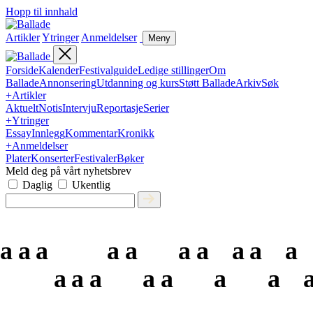
Hopp til innhald
Artikler
Ytringer
Anmeldelser
Meny
Forside
Kalender
Festivalguide
Ledige stillinger
Om
Ballade
Annonsering
Utdanning og kurs
Støtt Ballade
Arkiv
Søk
+
Artikler
Aktuelt
Notis
Intervju
Reportasje
Serier
+
Ytringer
Essay
Innlegg
Kommentar
Kronikk
+
Anmeldelser
Plater
Konserter
Festivaler
Bøker
Meld deg på vårt nyhetsbrev
Daglig
Ukentlig
a
a
a
a
a
a
a
a
a
a
a
a
a
a
a
a
a