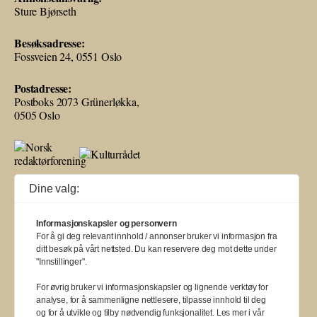
Sture Bjørseth
Besøksadresse:
Fossveien 24, 0551 Oslo
Postadresse:
Postboks 2073 Grünerløkka,
0505 Oslo
Ballade mottar tilskudd fra Norsk kulturråd, i tillegg til økonomisk støtte
Dine valg:
fra eierne NOPA, Norsk komponistforening og Musikkforleggerne.
Ballade drives etter Redaktør- og Vær Varsom-plakaten.
Informasjonskapsler og personvern
BALLADE — NORGES MUSIKKMAGASIN
For å gi deg relevant innhold / annonser bruker vi informasjon fra
ditt besøk på vårt nettsted. Du kan reservere deg mot dette under
"Innstillinger".
For øvrig bruker vi informasjonskapsler og lignende verktøy for
analyse, for å sammenligne nettlesere, tilpasse innhold til deg
og for å utvikle og tilby nødvendig funksjonalitet. Les mer i vår