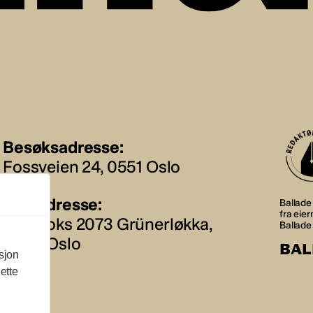
Besøksadresse:
Fossveien 24, 0551 Oslo
Postadresse:
Ballade 
fra eie
Postboks 2073 Grünerløkka,
Ballade
0505 Oslo
BAL
sjon
ette