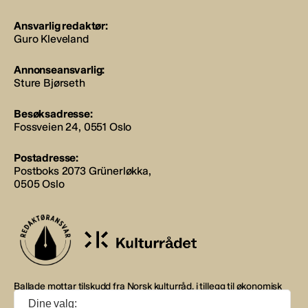
Ansvarlig redaktør:
Guro Kleveland
Annonseansvarlig:
Sture Bjørseth
Besøksadresse:
Fossveien 24, 0551 Oslo
Postadresse:
Postboks 2073 Grünerløkka,
0505 Oslo
Ballade mottar tilskudd fra Norsk kulturråd, i tillegg til økonomisk
støtte fra eierne NOPA, Norsk komponistforening og
Dine valg: