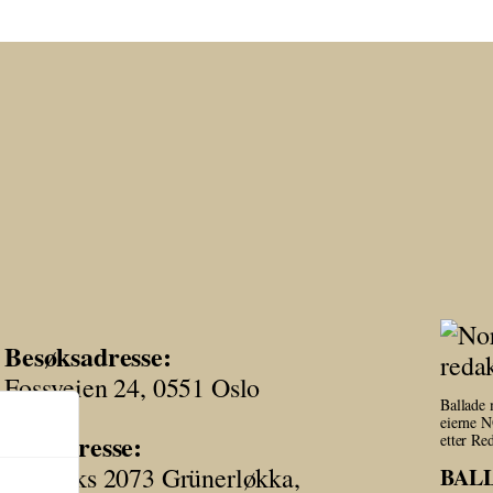
Besøksadresse:
Fossveien 24, 0551 Oslo
Ballade 
eierne N
Postadresse:
etter Re
Postboks 2073 Grünerløkka,
BAL