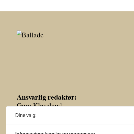
Ansvarlig redaktør:
Guro Kleveland
Dine valg:
Annonseansvarlig:
Sture Bjørseth
Informasjonskapsler og personvern