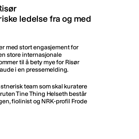
Risør
ske ledelse fra og med
ner med stort engasjement for
en store internasjonale
mmer til å bety mye for Risør
 Raude i en pressemelding.
nstnerisk team som skal kuratere
oruten Tine Thing Helseth består
en, fiolinist og NRK-profil Frode