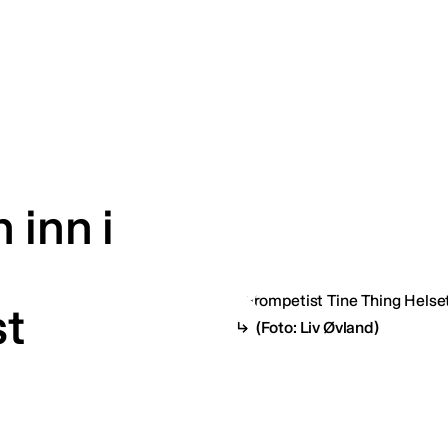
 inn i
t
(Foto: Liv Øvland)