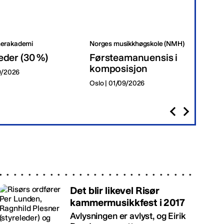
erakademi
Norges musikkhøgskole (NMH)
Tr
eder (30 %)
Førsteamanuensis i
Da
komposisjon
09/2026
Tr
Oslo | 01/09/2026
Det blir likevel Risør
kammermusikkfest i 2017
Avlysningen er avlyst, og Eirik