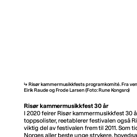
Risør kammermusikkfests programkomité. Fra venst
Eirik Raude og Frode Larsen
(Foto: Rune Kongsro)
Risør kammermusikkfest 30 år
I 2020 feirer Risør kammermusikkfest 30 år. 
toppsolister, reetablerer festivalen også R
viktig del av festivalen frem til 2011. Som t
Norges aller beste unge strykere, hovedsak