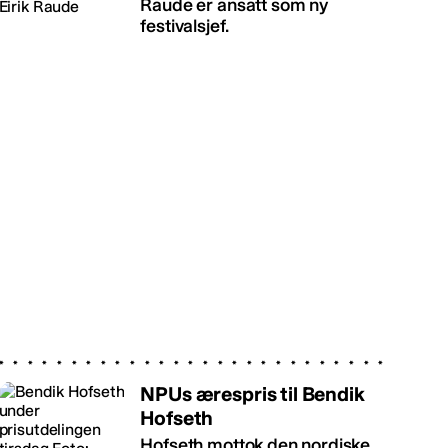
Raude er ansatt som ny
festivalsjef.
NPUs ærespris til Bendik
Hofseth
Hofseth mottok den nordiske