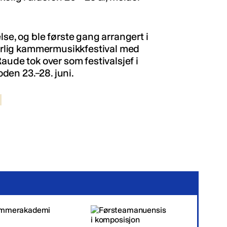
lse, og ble første gang arrangert i
n årlig kammermusikkfestival med
aude tok over som festivalsjef i
oden 23.–28. juni.