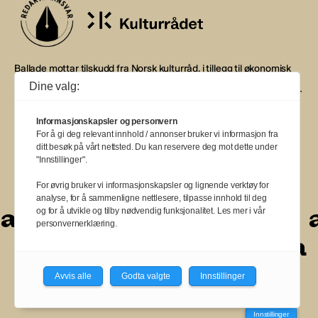
Ballade mottar tilskudd fra Norsk kulturråd, i tillegg til økonomisk
støtte fra eierne NOPA, Norsk komponistforening og
Dine valg:
Musikkforleggerne. Ballade drives etter Redaktør- og Vær Varsom-
plakaten.
Informasjonskapsler og personvern
BALLADE — NORGES MUSIKKMAGASIN
For å gi deg relevant innhold / annonser bruker vi informasjon fra
ditt besøk på vårt nettsted. Du kan reservere deg mot dette under
"Innstillinger".
For øvrig bruker vi informasjonskapsler og lignende verktøy for
analyse, for å sammenligne nettlesere, tilpasse innhold til deg
a
a
a
a
a
a
a
a
a
a
og for å utvikle og tilby nødvendig funksjonalitet. Les mer i vår
personvernerklæring.
a
a
a
a
a
a
a
Avvis alle
Godta valgte
Innstillinger
Innstillinger