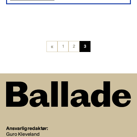
«
1
2
3
Ansvarlig redaktør:
Guro Kleveland