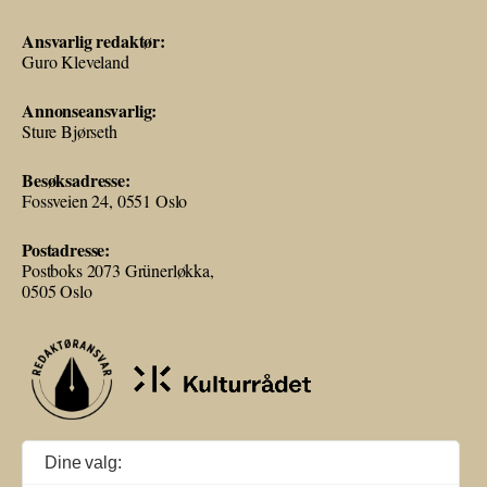
Ansvarlig redaktør:
Guro Kleveland
Annonseansvarlig:
Sture Bjørseth
Besøksadresse:
Fossveien 24, 0551 Oslo
Postadresse:
Postboks 2073 Grünerløkka,
0505 Oslo
Ballade mottar tilskudd fra Norsk kulturråd, i tillegg til økonomisk støtte
Dine valg:
fra eierne NOPA, Norsk komponistforening og Musikkforleggerne.