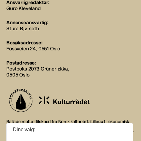
Ansvarlig redaktør:
Guro Kleveland
Annonseansvarlig:
Sture Bjørseth
Besøksadresse:
Fossveien 24, 0551 Oslo
Postadresse:
Postboks 2073 Grünerløkka,
0505 Oslo
Ballade mottar tilskudd fra Norsk kulturråd, i tillegg til økonomisk
støtte fra eierne NOPA, Norsk komponistforening og
Dine valg:
Musikkforleggerne. Ballade drives etter Redaktør- og Vær Varsom-
plakaten.