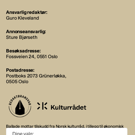
Ansvarlig redaktør:
Guro Kleveland
Annonseansvarlig:
Sture Bjørseth
Besøksadresse:
Fossveien 24, 0551 Oslo
Postadresse:
Postboks 2073 Grünerløkka,
0505 Oslo
Ballade mottar tilskudd fra Norsk kulturråd, i tillegg til økonomisk
støtte fra eierne NOPA, Norsk komponistforening og
Dine valg: