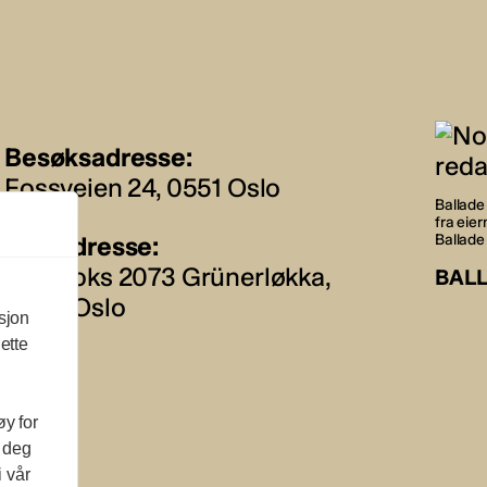
Besøksadresse:
Fossveien 24, 0551 Oslo
Ballade 
fra eie
Postadresse:
Ballade
Postboks 2073 Grünerløkka,
BAL
0505 Oslo
sjon
ette
øy for
l deg
i vår