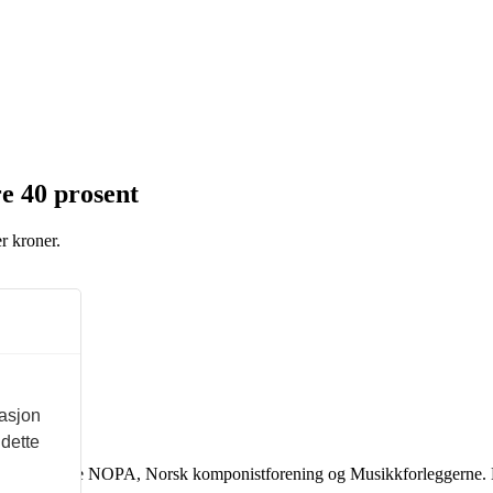
e 40 prosent
er kroner.
masjon
 dette
 støtte fra eierne NOPA, Norsk komponistforening og Musikkforleggerne.