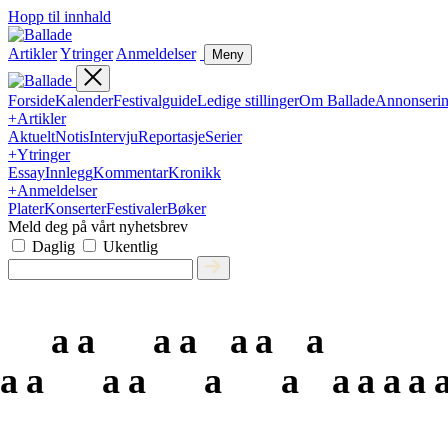
Hopp til innhald
Artikler
Ytringer
Anmeldelser
Meny
Forside
Kalender
Festivalguide
Ledige stillinger
Om Ballade
Annonseri
+
Artikler
Aktuelt
Notis
Intervju
Reportasje
Serier
+
Ytringer
Essay
Innlegg
Kommentar
Kronikk
+
Anmeldelser
Plater
Konserter
Festivaler
Bøker
Meld deg på vårt nyhetsbrev
Daglig
Ukentlig
a
a
a
a
a
a
a
a
a
a
a
a
a
a
a
a
a