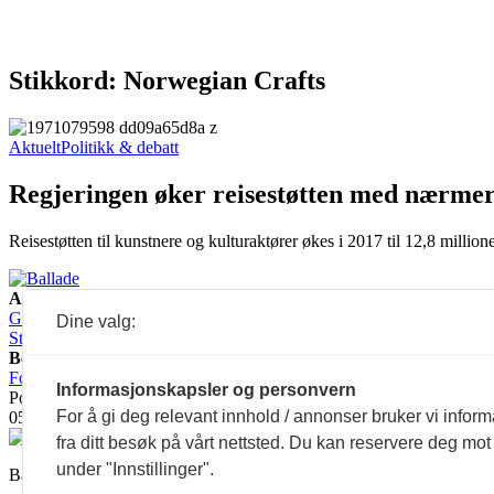
Stikkord: Norwegian Crafts
Aktuelt
Politikk & debatt
Regjeringen øker reisestøtten med nærmer
Reisestøtten til kunstnere og kulturaktører økes i 2017 til 12,8 million
Ansvarlig redaktør:
Guro Kleveland
Annonseansvarlig:
Dine valg:
Sture Bjørseth
Besøksadresse:
Fossveien 24, 0551 Oslo
Postadresse:
Informasjonskapsler og personvern
Postboks 2073 Grünerløkka,
For å gi deg relevant innhold / annonser bruker vi infor
0505 Oslo
fra ditt besøk på vårt nettsted. Du kan reservere deg mot
under "Innstillinger".
Ballade mottar tilskudd fra Norsk kulturråd, i tillegg til økonomisk