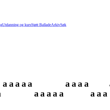
ng
Utdanning og kurs
Støtt Ballade
Arkiv
Søk
a
a
a
a
a
a
a
a
a
a
a
a
a
a
a
a
a
a