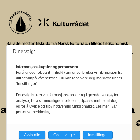
Ballade mottar tilskudd fra Norsk kulturråd, i tillegg til økonomisk
støtte fra eierne NOPA, Norsk komponistforening og
Dine valg:
Musikkforleggerne. Ballade drives etter Redaktør- og Vær Varsom-
plakaten.
Informasjonskapsler og personvern
BALLADE — NORGES MUSIKKMAGASIN
For å gi deg relevant innhold / annonser bruker vi informasjon fra
ditt besøk på vårt nettsted. Du kan reservere deg mot dette under
"Innstillinger".
For øvrig bruker vi informasjonskapsler og lignende verktøy for
analyse, for å sammenligne nettlesere, tilpasse innhold til deg
a
a
a
a
a
a
a
a
og for å utvikle og tilby nødvendig funksjonalitet. Les mer i vår
personvernerklæring.
a
a
a
a
a
a
a
a
a
Avvis alle
Godta valgte
Innstillinger