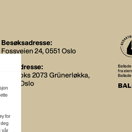
Besøksadresse:
Fossveien 24, 0551 Oslo
Postadresse:
Ballade 
fra eie
Postboks 2073 Grünerløkka,
Ballade
0505 Oslo
BAL
sjon
ette
øy for
l deg
i vår