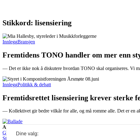
Stikkord: lisensiering
Innlegg
Bransjen
Fremtidens TONO handler om mer enn sty
— Det er ikke nok å diskutere hvordan TONO skal organiseres. Vi må
Innlegg
Politikk & debatt
Fremtidsrettet lisensiering krever sterke f
— Kollektivet gir bedre vilkår for alle, og må romme alle. Det er en akt
Ansvarlig redaktør:
Guro Kleveland
Annonseansvarlig:
Dine valg:
Sture Bjørseth