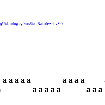
ng
Utdanning og kurs
Støtt Ballade
Arkiv
Søk
a
a
a
a
a
a
a
a
a
a
a
a
a
a
a
a
a
a