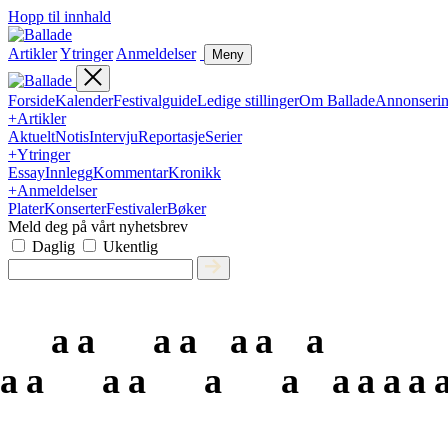
Hopp til innhald
Artikler
Ytringer
Anmeldelser
Meny
Forside
Kalender
Festivalguide
Ledige stillinger
Om Ballade
Annonseri
+
Artikler
Aktuelt
Notis
Intervju
Reportasje
Serier
+
Ytringer
Essay
Innlegg
Kommentar
Kronikk
+
Anmeldelser
Plater
Konserter
Festivaler
Bøker
Meld deg på vårt nyhetsbrev
Daglig
Ukentlig
a
a
a
a
a
a
a
a
a
a
a
a
a
a
a
a
a