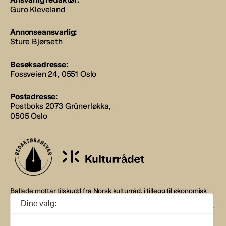
Guro Kleveland
Annonseansvarlig:
Sture Bjørseth
Besøksadresse:
Fossveien 24, 0551 Oslo
Postadresse:
Postboks 2073 Grünerløkka,
0505 Oslo
Ballade mottar tilskudd fra Norsk kulturråd, i tillegg til økonomisk
støtte fra eierne NOPA, Norsk komponistforening og
Dine valg:
Musikkforleggerne. Ballade drives etter Redaktør- og Vær Varsom-
plakaten.