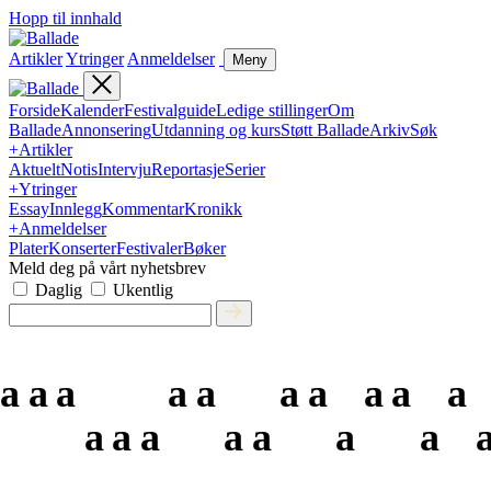
Hopp til innhald
Artikler
Ytringer
Anmeldelser
Meny
Forside
Kalender
Festivalguide
Ledige stillinger
Om
Ballade
Annonsering
Utdanning og kurs
Støtt Ballade
Arkiv
Søk
+
Artikler
Aktuelt
Notis
Intervju
Reportasje
Serier
+
Ytringer
Essay
Innlegg
Kommentar
Kronikk
+
Anmeldelser
Plater
Konserter
Festivaler
Bøker
Meld deg på vårt nyhetsbrev
Daglig
Ukentlig
a
a
a
a
a
a
a
a
a
a
a
a
a
a
a
a
a