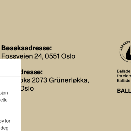
Besøksadresse:
Fossveien 24, 0551 Oslo
Postadresse:
Ballade 
fra eie
Postboks 2073 Grünerløkka,
Ballade
0505 Oslo
BAL
sjon
ette
øy for
l deg