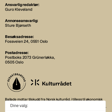
Ansvarlig redaktør:
Guro Kleveland
Annonseansvarlig:
Sture Bjørseth
Besøksadresse:
Fossveien 24, 0551 Oslo
Postadresse:
Postboks 2073 Grünerløkka,
0505 Oslo
Ballade mottar tilskudd fra Norsk kulturråd, i tillegg til økonomisk
støtte fra eierne NOPA, Norsk komponistforening og
Dine valg:
Musikkforleggerne. Ballade drives etter Redaktør- og Vær Varsom-
plakaten.