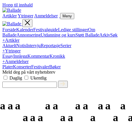
Hopp til innhald
Artikler
Ytringer
Anmeldelser
Meny
Forside
Kalender
Festivalguide
Ledige stillinger
Om
Ballade
Annonsering
Utdanning og kurs
Støtt Ballade
Arkiv
Søk
+
Artikler
Aktuelt
Notis
Intervju
Reportasje
Serier
+
Ytringer
Essay
Innlegg
Kommentar
Kronikk
+
Anmeldelser
Plater
Konserter
Festivaler
Bøker
Meld deg på vårt nyhetsbrev
Daglig
Ukentlig
a
a
a
a
a
a
a
a
a
a
a
a
a
a
a
a
a