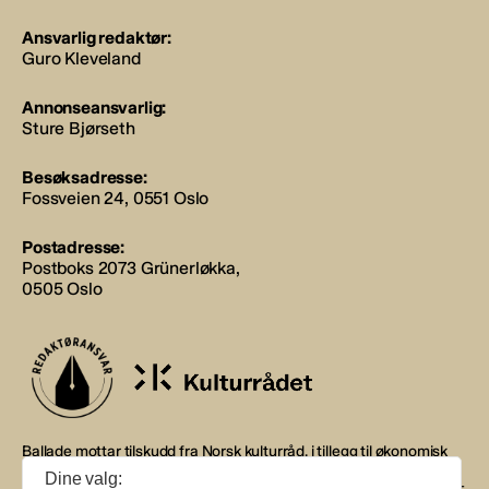
Ansvarlig redaktør:
Guro Kleveland
Annonseansvarlig:
Sture Bjørseth
Besøksadresse:
Fossveien 24, 0551 Oslo
Postadresse:
Postboks 2073 Grünerløkka,
0505 Oslo
Ballade mottar tilskudd fra Norsk kulturråd, i tillegg til økonomisk
støtte fra eierne NOPA, Norsk komponistforening og
Dine valg:
Musikkforleggerne. Ballade drives etter Redaktør- og Vær Varsom-