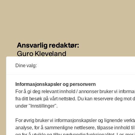
Ansvarlig redaktør:
Guro Kleveland
Dine valg:
Annonseansvarlig:
Sture Bjørseth
Informasjonskapsler og personvern
For å gi deg relevant innhold / annonser bruker vi informa
fra ditt besøk på vårt nettsted. Du kan reservere deg mot d
under "Innstillinger".
For øvrig bruker vi informasjonskapsler og lignende verkt
analyse, for å sammenligne nettlesere, tilpasse innhold ti
og for å utvikle og tilby nødvendig funksjonalitet. Les mer 