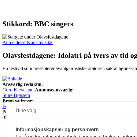
Stikkord: BBC singers
Anmeldelser
Kunstmusikk
Olavsfestdagene: Idolatri på tvers av tid o
En festival som presenterer avantgardistiske oratorier, sakral bønnesang
Ansvarlig redaktør:
Guro Kleveland
Annonseansvarlig:
Sture Bjørseth
Besøksadresse:
Fossveien 24, 0551 Oslo
Postadresse:
Dine valg:
Postboks 2073 Grünerløkka,
0505 Oslo
Informasjonskapsler og personvern
For å gi deg relevant innhold / annonser bruker vi infor