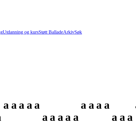
ng
Utdanning og kurs
Støtt Ballade
Arkiv
Søk
a
a
a
a
a
a
a
a
a
a
a
a
a
a
a
a
a
a