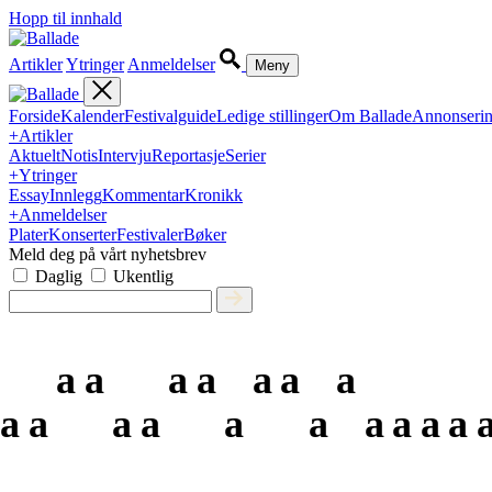
Hopp til innhald
Artikler
Ytringer
Anmeldelser
Meny
Forside
Kalender
Festivalguide
Ledige stillinger
Om Ballade
Annonseri
+
Artikler
Aktuelt
Notis
Intervju
Reportasje
Serier
+
Ytringer
Essay
Innlegg
Kommentar
Kronikk
+
Anmeldelser
Plater
Konserter
Festivaler
Bøker
Meld deg på vårt nyhetsbrev
Daglig
Ukentlig
a
a
a
a
a
a
a
a
a
a
a
a
a
a
a
a
a