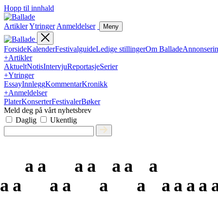
Hopp til innhald
Artikler
Ytringer
Anmeldelser
Meny
Forside
Kalender
Festivalguide
Ledige stillinger
Om Ballade
Annonseri
+
Artikler
Aktuelt
Notis
Intervju
Reportasje
Serier
+
Ytringer
Essay
Innlegg
Kommentar
Kronikk
+
Anmeldelser
Plater
Konserter
Festivaler
Bøker
Meld deg på vårt nyhetsbrev
Daglig
Ukentlig
a
a
a
a
a
a
a
a
a
a
a
a
a
a
a
a
a