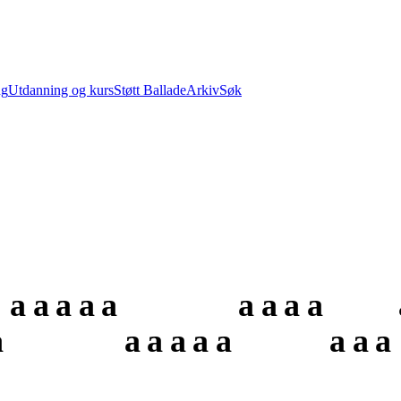
ng
Utdanning og kurs
Støtt Ballade
Arkiv
Søk
a
a
a
a
a
a
a
a
a
a
a
a
a
a
a
a
a
a