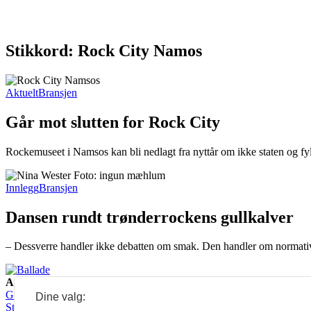
Stikkord: Rock City Namos
Aktuelt
Bransjen
Går mot slutten for Rock City
Rockemuseet i Namsos kan bli nedlagt fra nyttår om ikke staten og f
Innlegg
Bransjen
Dansen rundt trønderrockens gullkalver
– Dessverre handler ikke debatten om smak. Den handler om normativit
Ansvarlig redaktør:
Guro Kleveland
Annonseansvarlig:
Dine valg:
Sture Bjørseth