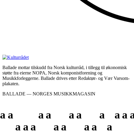
Ballade mottar tilskudd fra Norsk kulturråd, i tillegg til økonomisk
støtte fra eierne NOPA, Norsk komponistforening og
Musikkforleggerne. Ballade drives etter Redaktør- og Vær Varsom-
plakaten.
BALLADE — NORGES MUSIKKMAGASIN
a
a
a
a
a
a
a
a
a
a
a
a
a
a
a
a
a