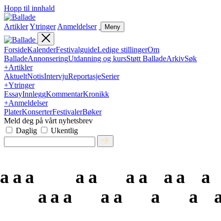
Hopp til innhald
Artikler
Ytringer
Anmeldelser
Meny
Forside
Kalender
Festivalguide
Ledige stillinger
Om
Ballade
Annonsering
Utdanning og kurs
Støtt Ballade
Arkiv
Søk
+
Artikler
Aktuelt
Notis
Intervju
Reportasje
Serier
+
Ytringer
Essay
Innlegg
Kommentar
Kronikk
+
Anmeldelser
Plater
Konserter
Festivaler
Bøker
Meld deg på vårt nyhetsbrev
Daglig
Ukentlig
a
a
a
a
a
a
a
a
a
a
a
a
a
a
a
a
a