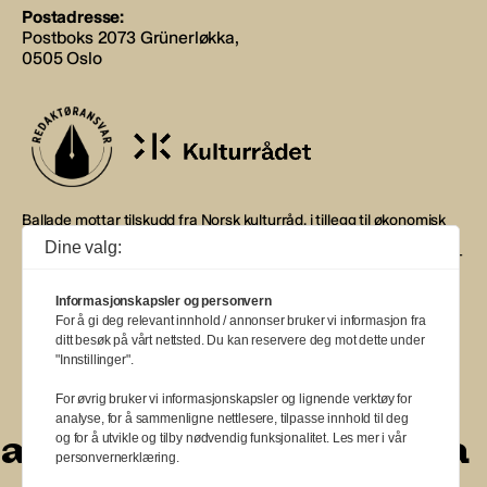
Postadresse:
Postboks 2073 Grünerløkka,
0505 Oslo
Ballade mottar tilskudd fra Norsk kulturråd, i tillegg til økonomisk
støtte fra eierne NOPA, Norsk komponistforening og
Dine valg:
Musikkforleggerne. Ballade drives etter Redaktør- og Vær Varsom-
plakaten.
Informasjonskapsler og personvern
BALLADE — NORGES MUSIKKMAGASIN
For å gi deg relevant innhold / annonser bruker vi informasjon fra
ditt besøk på vårt nettsted. Du kan reservere deg mot dette under
"Innstillinger".
For øvrig bruker vi informasjonskapsler og lignende verktøy for
analyse, for å sammenligne nettlesere, tilpasse innhold til deg
a
a
a
a
a
a
a
a
og for å utvikle og tilby nødvendig funksjonalitet. Les mer i vår
personvernerklæring.