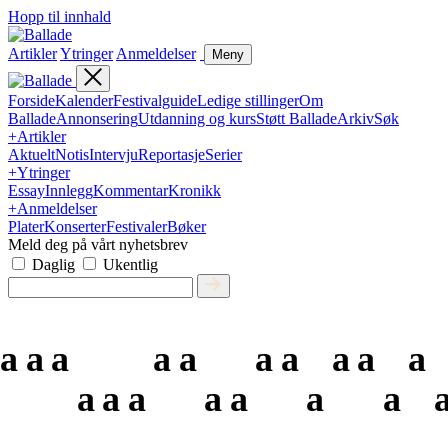
Hopp til innhald
Artikler
Ytringer
Anmeldelser
Meny
Forside
Kalender
Festivalguide
Ledige stillinger
Om
Ballade
Annonsering
Utdanning og kurs
Støtt Ballade
Arkiv
Søk
+
Artikler
Aktuelt
Notis
Intervju
Reportasje
Serier
+
Ytringer
Essay
Innlegg
Kommentar
Kronikk
+
Anmeldelser
Plater
Konserter
Festivaler
Bøker
Meld deg på vårt nyhetsbrev
Daglig
Ukentlig
a
a
a
a
a
a
a
a
a
a
a
a
a
a
a
a
a