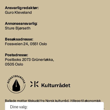
Ansvarlig redaktør:
Guro Kleveland
Annonseansvarlig:
Sture Bjørseth
Besøksadresse:
Fossveien 24, 0551 Oslo
Postadresse:
Postboks 2073 Grünerløkka,
0505 Oslo
Ballade mottar tilskudd fra Norsk kulturråd, i tillegg til økonomisk
støtte fra eierne NOPA, Norsk komponistforening og
Dine valg:
Musikkforleggerne. Ballade drives etter Redaktør- og Vær Varsom-