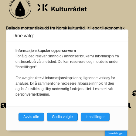
Ballade mottar tilskudd fra Norsk kulturråd, i tillegg til økonomisk
støtte fra eierne NOPA, Norsk komponistforening og
Dine valg:
Musikkforleggerne. Ballade drives etter Redaktør- og Vær Varsom-
plakaten.
Informasjonskapsler og personvern
BALLADE — NORGES MUSIKKMAGASIN
For å gi deg relevant innhold / annonser bruker vi informasjon fra
ditt besøk på vårt nettsted. Du kan reservere deg mot dette under
"Innstillinger".
For øvrig bruker vi informasjonskapsler og lignende verktøy for
analyse, for å sammenligne nettlesere, tilpasse innhold til deg
a
a
a
a
a
a
a
og for å utvikle og tilby nødvendig funksjonalitet. Les mer i vår
personvernerklæring.
a
a
a
a
a
a
a
a
a
a
Avvis alle
Godta valgte
Innstillinger
Innstillinger