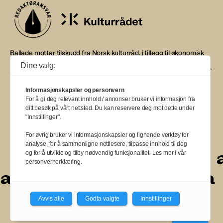
Ballade mottar tilskudd fra Norsk kulturråd, i tillegg til økonomisk
støtte fra eierne NOPA, Norsk komponistforening og
Dine valg:
Musikkforleggerne. Ballade drives etter Redaktør- og Vær Varsom-
plakaten.
Informasjonskapsler og personvern
BALLADE — NORGES MUSIKKMAGASIN
For å gi deg relevant innhold / annonser bruker vi informasjon fra
ditt besøk på vårt nettsted. Du kan reservere deg mot dette under
"Innstillinger".
For øvrig bruker vi informasjonskapsler og lignende verktøy for
analyse, for å sammenligne nettlesere, tilpasse innhold til deg
a
a
a
a
a
a
a
a
og for å utvikle og tilby nødvendig funksjonalitet. Les mer i vår
personvernerklæring.
a
a
a
a
a
a
a
a
a
Avvis alle
Godta valgte
Innstillinger