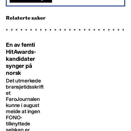
Relaterte saker
En av femti
HitAwards-
kandidater
synger på
norsk
Det utmerkede
bransjetidsskrift
et
FaroJournalen
kunne i august
melde at ingen
FONO-
tilknyttede
selskap er