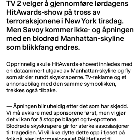
TV 2 velger å gjennomføre lørdagens
HitAwards-show på tross av
terroraksjonene i New York tirsdag.
Men Savoy kommer ikke- og åpningen
med en blodrød Manhattan-skyline
som blikkfang endres.
Opprinnelig skulle HitAwards-showet innledes med
en dataanimert utgave av Manhattan-skyline og fly
som sirkler rundt skyskraperne. Tv-reklame og et
annonsebilag med den samme symbolikken,
trekkes også tilbake.
— Åpningen blir uheldig etter det som har skjedd.
Vi må avklare med sponsorene først, men vi gjør
det vi kan for å stoppe bilaget og tv-spottene.
Blodrøde skyskrapere gir for sterke assosiasjoner
til tragedien. Vi vil ikke dytte dette opp i fjeset på
folk nå, sier informasjonssjef Pål Hetland til