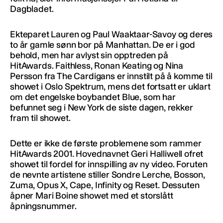
Dagbladet.
Ekteparet Lauren og Paul Waaktaar-Savoy og deres
to år gamle sønn bor på Manhattan. De er i god
behold, men har avlyst sin opptreden på
HitAwards. Faithless, Ronan Keating og Nina
Persson fra The Cardigans er innstilt på å komme til
showet i Oslo Spektrum, mens det fortsatt er uklart
om det engelske boybandet Blue, som har
befunnet seg i New York de siste dagen, rekker
fram til showet.
Dette er ikke de første problemene som rammer
HitAwards 2001. Hovednavnet Geri Halliwell ofret
showet til fordel for innspilling av ny video. Foruten
de nevnte artistene stiller Sondre Lerche, Bosson,
Zuma, Opus X, Cape, Infinity og Reset. Dessuten
åpner Mari Boine showet med et storslått
åpningsnummer.