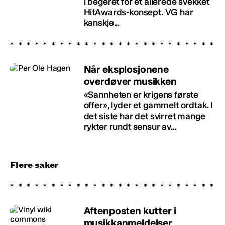
i begeret for et allerede svekket
HitAwards-konsept. VG har
kanskje...
Når eksplosjonene
overdøver musikken
«Sannheten er krigens første
offer», lyder et gammelt ordtak. I
det siste har det svirret mange
rykter rundt sensur av...
Flere saker
Aftenposten kutter i
musikkanmeldelser