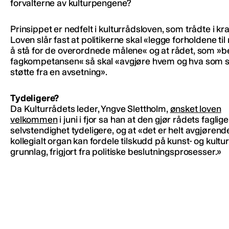
forvalterne av kulturpengene?
Prinsippet er nedfelt i kulturrådsloven, som trådte i kraf
Loven slår fast at politikerne skal «legge forholdene til
å stå for de overordnede målene« og at rådet, som »be
fagkompetansen« så skal «avgjøre hvem og hva som s
støtte fra en avsetning».
Tydeligere?
Da Kulturrådets leder, Yngve Slettholm,
ønsket loven
velkommen
i juni i fjor sa han at den gjør rådets faglige
selvstendighet tydeligere, og at «det er helt avgjørend
kollegialt organ kan fordele tilskudd på kunst- og kultur
grunnlag, frigjort fra politiske beslutningsprosesser.»