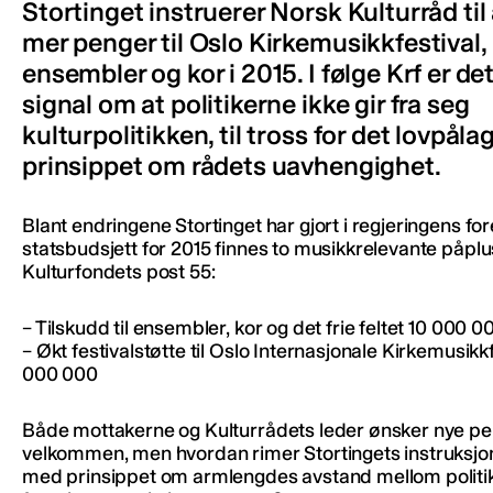
Stortinget instruerer Norsk Kulturråd til 
mer penger til Oslo Kirkemusikkfestival,
ensembler og kor i 2015. I følge Krf er det
signal om at politikerne ikke gir fra seg
kulturpolitikken, til tross for det lovpåla
prinsippet om rådets uavhengighet.
Blant endringene Stortinget har gjort i regjeringens for
statsbudsjett for 2015 finnes to musikkrelevante påplus
Kulturfondets post 55:
– Tilskudd til ensembler, kor og det frie feltet 10 000 0
– Økt festivalstøtte til Oslo Internasjonale Kirkemusikkf
000 000
Både mottakerne og Kulturrådets leder ønsker nye p
velkommen, men hvordan rimer Stortingets instruksjo
med prinsippet om armlengdes avstand mellom politi