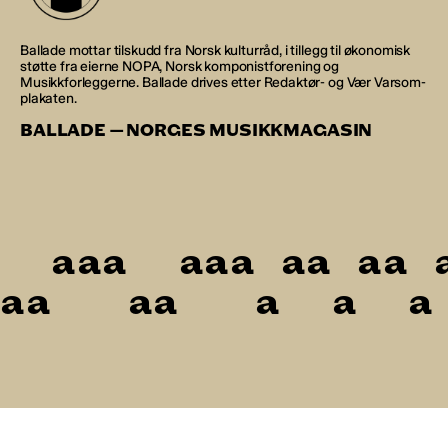
Ballade mottar tilskudd fra Norsk kulturråd, i tillegg til økonomisk
støtte fra eierne NOPA, Norsk komponistforening og
Musikkforleggerne. Ballade drives etter Redaktør- og Vær Varsom-
plakaten.
BALLADE — NORGES MUSIKKMAGASIN
a
a
a
a
a
a
a
a
a
a
a
a
a
a
a
a
a