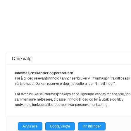
Dine valg:
Informasjonskapsler og personvern
For å gi deg relevant innhold / annonser bruker vi informasjon fra ditt besøk
vårt nettsted. Du kan reservere deg mot dette under "Innstillinger".
For øvrig bruker vi informasjonskapsler og lignende verktøy for analyse, for 
sammenligne nettlesere, tilpasse innhold til deg og for å utvikle og tilby
nødvendig funksjonalitet. Les mer i vår personvernerklæring.
Avvis alle
Godta valgte
Innstillinger