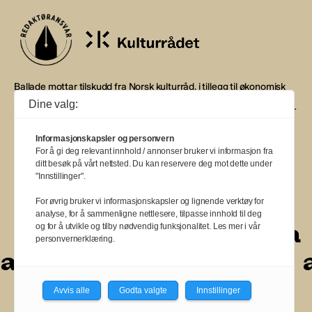
Ballade mottar tilskudd fra Norsk kulturråd, i tillegg til økonomisk
støtte fra eierne NOPA, Norsk komponistforening og
Dine valg:
Musikkforleggerne. Ballade drives etter Redaktør- og Vær Varsom-
plakaten.
Informasjonskapsler og personvern
BALLADE — NORGES MUSIKKMAGASIN
For å gi deg relevant innhold / annonser bruker vi informasjon fra
ditt besøk på vårt nettsted. Du kan reservere deg mot dette under
"Innstillinger".
For øvrig bruker vi informasjonskapsler og lignende verktøy for
analyse, for å sammenligne nettlesere, tilpasse innhold til deg
a
a
a
a
a
a
a
a
og for å utvikle og tilby nødvendig funksjonalitet. Les mer i vår
personvernerklæring.
a
a
a
a
a
a
a
a
a
Avvis alle
Godta valgte
Innstillinger