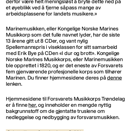
derfor være helt meningsløst å bryte dette ned på
et øyeblikk ved å fjerne såpass mange av
arbeidsplassene for landets musikere.»
Marinemusikken, eller Kongelige Norske Marines
Musikkorp som det fulle navnet lyder, har de siste
13 årene gitt ut 8 CDer, og vant nylig
Spellemannspris i viseklassen for sitt samarbeid
med Erik Bye på CDen «I dur og brott». Kongelige
Norske Marines Musikkorps, eller Marinemusikken
ble opprettet i 1820, og er det eneste av Forsvarets
fem gjenværende profesjonelle korps som tilhører
Marinen. Du finner hjemmesidene deres på
denne
lenken.
Hjemmesidene til Forsvarets Musikkorps Trøndelag
er å finne
her
, og inneholder en mengde nyttig
bakgrunnstoff om de gjentatte truslene om
nedleggelse og nedbygging av forsvarsmusikken.