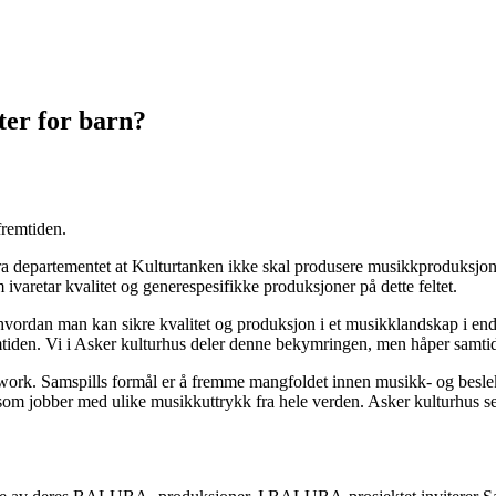
ter for barn?
fremtiden.
 fra departementet at Kulturtanken ikke skal produsere musikkproduksjo
aretar kvalitet og generespesifikke produksjoner på dette feltet.
t hvordan man kan sikre kvalitet og produksjon i et musikklandskap i en
mtiden. Vi i Asker kulturhus deler denne bekymringen, men håper samtidig 
twork. Samspills formål er å fremme mangfoldet innen musikk- og beslek
 som jobber med ulike musikkuttrykk fra hele verden. Asker kulturhus ser