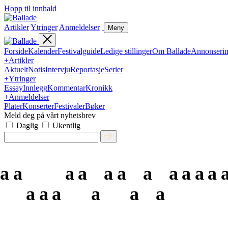
Hopp til innhald
Artikler
Ytringer
Anmeldelser
Meny
Forside
Kalender
Festivalguide
Ledige stillinger
Om Ballade
Annonseri
+
Artikler
Aktuelt
Notis
Intervju
Reportasje
Serier
+
Ytringer
Essay
Innlegg
Kommentar
Kronikk
+
Anmeldelser
Plater
Konserter
Festivaler
Bøker
Meld deg på vårt nyhetsbrev
Daglig
Ukentlig
a
a
a
a
a
a
a
a
a
a
a
a
a
a
a
a
a