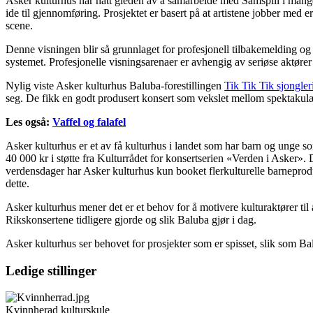
Asker kulturhus har hatt gleden av å samarbeide med Samspill i man
ide til gjennomføring. Prosjektet er basert på at artistene jobber med e
scene.
Denne visningen blir så grunnlaget for profesjonell tilbakemelding og
systemet. Profesjonelle visningsarenaer er avhengig av seriøse aktører
Nylig viste Asker kulturhus Baluba-forestillingen
Tik Tik Tik sjongler
seg. De fikk en godt produsert konsert som vekslet mellom spektakulær
Les også:
Vaffel og falafel
Asker kulturhus er et av få kulturhus i landet som har barn og unge so
40 000 kr i støtte fra Kulturrådet for konsertserien «Verden i Asker». 
verdensdager har Asker kulturhus kun booket flerkulturelle barneproduk
dette.
Asker kulturhus mener det er et behov for å motivere kulturaktører til å
Rikskonsertene tidligere gjorde og slik Baluba gjør i dag.
Asker kulturhus ser behovet for prosjekter som er spisset, slik som Bal
Ledige stillinger
Kvinnherad kulturskule