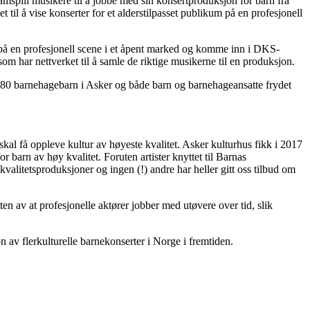
pill musikere til å jobbe med sin konsertproduksjon for barn fra
t til å vise konserter for et alderstilpasset publikum på en profesjonell
es på en profesjonell scene i et åpent marked og komme inn i DKS-
om har nettverket til å samle de riktige musikerne til en produksjon.
80 barnehagebarn i Asker og både barn og barnehageansatte frydet
kal få oppleve kultur av høyeste kvalitet. Asker kulturhus fikk i 2017
r barn av høy kvalitet. Foruten artister knyttet til Barnas
valitetsproduksjoner og ingen (!) andre har heller gitt oss tilbud om
tten av at profesjonelle aktører jobber med utøvere over tid, slik
n av flerkulturelle barnekonserter i Norge i fremtiden.