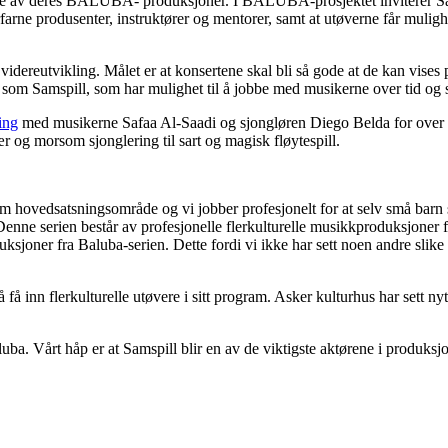
ge av deres BALUBA- produksjoner. I BALUBA-prosjektet inviterer Sams
rfarne produsenter, instruktører og mentorer, samt at utøverne får mulighe
 videreutvikling. Målet er at konsertene skal bli så gode at de kan vis
 som Samspill, som har mulighet til å jobbe med musikerne over tid og s
ing
med musikerne Safaa Al-Saadi og sjongløren Diego Belda for over 
 og morsom sjonglering til sart og magisk fløytespill.
m hovedsatsningsområde og vi jobber profesjonelt for at selv små barn s
Denne serien består av profesjonelle flerkulturelle musikkproduksjoner fo
sjoner fra Baluba-serien. Dette fordi vi ikke har sett noen andre slike k
 få inn flerkulturelle utøvere i sitt program. Asker kulturhus har sett ny
uba. Vårt håp er at Samspill blir en av de viktigste aktørene i produksjo