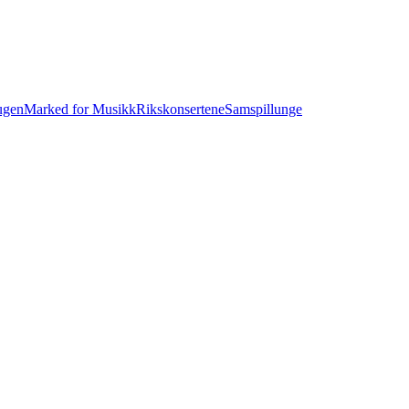
ugen
Marked for Musikk
Rikskonsertene
Samspill
unge