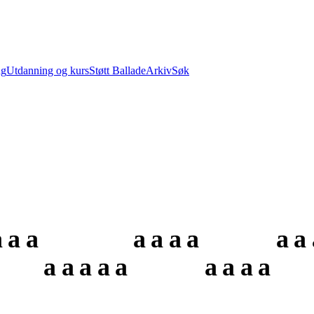
ng
Utdanning og kurs
Støtt Ballade
Arkiv
Søk
a
a
a
a
a
a
a
a
a
a
a
a
a
a
a
a
a
a