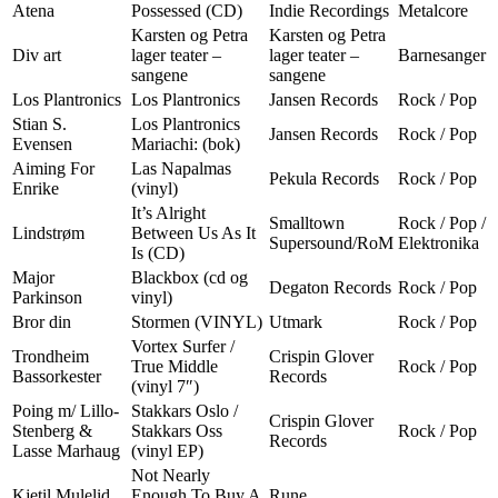
Atena
Possessed (CD)
Indie Recordings
Metalcore
Karsten og Petra
Karsten og Petra
Div art
lager teater –
lager teater –
Barnesanger
sangene
sangene
Los Plantronics
Los Plantronics
Jansen Records
Rock / Pop
Stian S.
Los Plantronics
Jansen Records
Rock / Pop
Evensen
Mariachi: (bok)
Aiming For
Las Napalmas
Pekula Records
Rock / Pop
Enrike
(vinyl)
It’s Alright
Smalltown
Rock / Pop /
Lindstrøm
Between Us As It
Supersound/RoM
Elektronika
Is (CD)
Major
Blackbox (cd og
Degaton Records
Rock / Pop
Parkinson
vinyl)
Bror din
Stormen (VINYL)
Utmark
Rock / Pop
Vortex Surfer /
Trondheim
Crispin Glover
True Middle
Rock / Pop
Bassorkester
Records
(vinyl 7″)
Poing m/ Lillo-
Stakkars Oslo /
Crispin Glover
Stenberg &
Stakkars Oss
Rock / Pop
Records
Lasse Marhaug
(vinyl EP)
Not Nearly
Kjetil Mulelid
Enough To Buy A
Rune