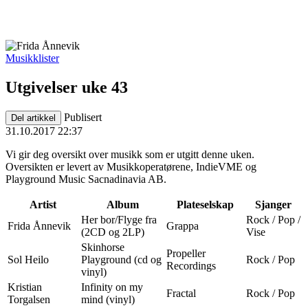
Musikklister
Utgivelser uke 43
Publisert
Del artikkel
31.10.2017 22:37
Vi gir deg oversikt over musikk som er utgitt denne uken.
Oversikten er levert av Musikkoperatørene, IndieVME og
Playground Music Sacnadinavia AB.
Artist
Album
Plateselskap
Sjanger
Her bor/Flyge fra
Rock / Pop /
Frida Ånnevik
Grappa
(2CD og 2LP)
Vise
Skinhorse
Propeller
Sol Heilo
Playground (cd og
Rock / Pop
Recordings
vinyl)
Kristian
Infinity on my
Fractal
Rock / Pop
Torgalsen
mind (vinyl)