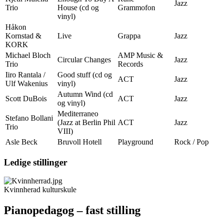
Jazz
Trio
House (cd og
Grammofon
vinyl)
Håkon
Kornstad &
Live
Grappa
Jazz
KORK
Michael Bloch
AMP Music &
Circular Changes
Jazz
Trio
Records
Iiro Rantala /
Good stuff (cd og
ACT
Jazz
Ulf Wakenius
vinyl)
Autumn Wind (cd
Scott DuBois
ACT
Jazz
og vinyl)
Mediterraneo
Stefano Bollani
(Jazz at Berlin Phil
ACT
Jazz
Trio
VIII)
Asle Beck
Bruvoll Hotell
Playground
Rock / Pop
Ledige stillinger
Kvinnherad kulturskule
Pianopedagog – fast stilling