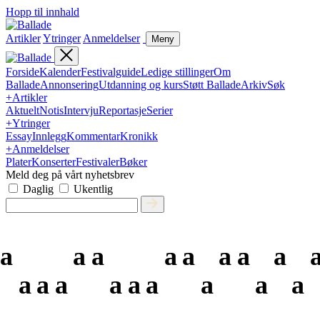
Hopp til innhald
Artikler
Ytringer
Anmeldelser
Meny
Forside
Kalender
Festivalguide
Ledige stillinger
Om
Ballade
Annonsering
Utdanning og kurs
Støtt Ballade
Arkiv
Søk
+
Artikler
Aktuelt
Notis
Intervju
Reportasje
Serier
+
Ytringer
Essay
Innlegg
Kommentar
Kronikk
+
Anmeldelser
Plater
Konserter
Festivaler
Bøker
Meld deg på vårt nyhetsbrev
Daglig
Ukentlig
a
a
a
a
a
a
a
a
a
a
a
a
a
a
a
a
a