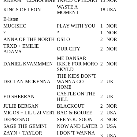
KREAM + CLARA MAE
TAPED UP HEART
13
NOR
WASTE A
KINGS OF LEON
18
USA
MOMENT
B-listen
MUGISHO
PLAY WITH YOU
1
NOR
?
?
1
NOR
ANNA OF THE NORTH
OSLO
2
NOR
TRXD + EMILIE
OUR CITY
2
NOR
ADAMS
ME DANSAR
DANIEL KVAMMMEN
IKKJE FOR MORO
2
NOR
SKYLD
THE KIDS DON’T
DECLAN MCKENNA
WANNA GO
2
UK
HOME
CASTLE ON THE
ED SHEERAN
2
UK
HILL
JULIE BERGAN
BLACKOUT
2
NOR
MIGOS + LIL UZI VERT
BAD & BOUJEE
2
USA
DEPRESNO
SEE YOU SOON
3
NOR
SAGE THE GEMINI
NOW AND LATER
3
USA
ZAYN + TAYLOR
I DON’T WANNA
3
USA