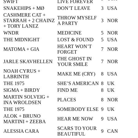
SWIFT
LIVE FOREVER
SNAKEHIPS + MØ
DON’T LEAVE
3
USA
CASHMERE CAT +
THROW MYSELF
STARRAH + 2 CHAINZ
3
NOR
A PARTY
+ TORY LANEZ
WNDR
MEDICINE
5
NOR
THE MIDNIGHT
LOST & FOUND
5
USA
HEART WON’T
MATOMA + GIA
7
NOR
FORGET
THE GHOST IN
JARLE SKAVHELLEN
7
NOR
YOUR SMILE
NOAH CYRUS +
MAKE ME (CRY)
8
USA
LABRINTH
THE 1975
SHE’S AMERICAN
8
UK
SIGMA + BIRDY
FIND ME
8
UK
MARTIN SOLVEIG +
PLACES
8
NOR
INA WROLDSEN
THE 1975
SOMEBODY ELSE
9
UK
ALOK + BRUNO
HEAR ME NOW
9
USA
MARTINI + ZEEBA
SCARS TO YOUR
ALESSIA CARA
9
CAN
BEAUTIFUL