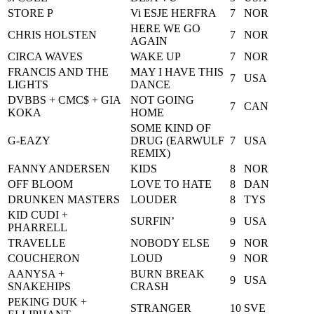
STORE P
Vi ESJE HERFRA
7
NOR
HERE WE GO
CHRIS HOLSTEN
7
NOR
AGAIN
CIRCA WAVES
WAKE UP
7
NOR
FRANCIS AND THE
MAY I HAVE THIS
7
USA
LIGHTS
DANCE
DVBBS + CMC$ + GIA
NOT GOING
7
CAN
KOKA
HOME
SOME KIND OF
G-EAZY
DRUG (EARWULF
7
USA
REMIX)
FANNY ANDERSEN
KIDS
8
NOR
OFF BLOOM
LOVE TO HATE
8
DAN
DRUNKEN MASTERS
LOUDER
8
TYS
KID CUDI +
SURFIN’
9
USA
PHARRELL
TRAVELLE
NOBODY ELSE
9
NOR
COUCHERON
LOUD
9
NOR
AANYSA +
BURN BREAK
9
USA
SNAKEHIPS
CRASH
PEKING DUK +
STRANGER
10
SVE