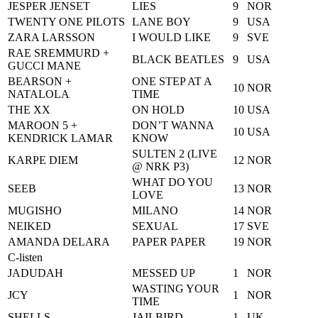
JESPER JENSET
LIES
9
NOR
TWENTY ONE PILOTS
LANE BOY
9
USA
ZARA LARSSON
I WOULD LIKE
9
SVE
RAE SREMMURD +
BLACK BEATLES
9
USA
GUCCI MANE
BEARSON +
ONE STEP AT A
10
NOR
NATALOLA
TIME
THE XX
ON HOLD
10
USA
MAROON 5 +
DON’T WANNA
10
USA
KENDRICK LAMAR
KNOW
SULTEN 2 (LIVE
KARPE DIEM
12
NOR
@ NRK P3)
WHAT DO YOU
SEEB
13
NOR
LOVE
MUGISHO
MILANO
14
NOR
NEIKED
SEXUAL
17
SVE
AMANDA DELARA
PAPER PAPER
19
NOR
C-listen
JADUDAH
MESSED UP
1
NOR
WASTING YOUR
JCY
1
NOR
TIME
SHELLS
JAILBIRD
1
UK