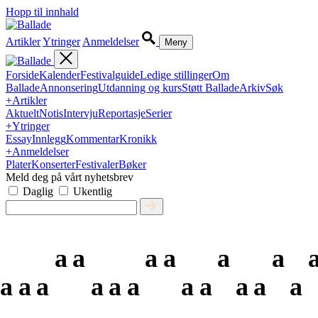
Hopp til innhald
Artikler
Ytringer
Anmeldelser
Meny
Forside
Kalender
Festivalguide
Ledige stillinger
Om
Ballade
Annonsering
Utdanning og kurs
Støtt Ballade
Arkiv
Søk
+
Artikler
Aktuelt
Notis
Intervju
Reportasje
Serier
+
Ytringer
Essay
Innlegg
Kommentar
Kronikk
+
Anmeldelser
Plater
Konserter
Festivaler
Bøker
Meld deg på vårt nyhetsbrev
Daglig
Ukentlig
a
a
a
a
a
a
a
a
a
a
a
a
a
a
a
a
a