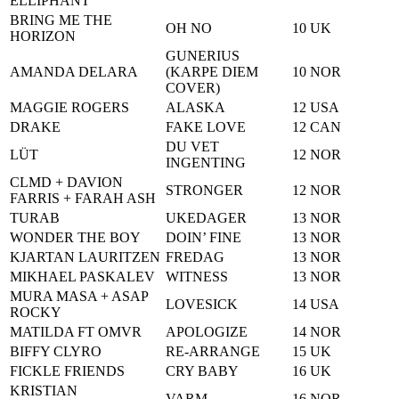
ELLIPHANT
BRING ME THE
OH NO
10
UK
HORIZON
GUNERIUS
AMANDA DELARA
(KARPE DIEM
10
NOR
COVER)
MAGGIE ROGERS
ALASKA
12
USA
DRAKE
FAKE LOVE
12
CAN
DU VET
LÜT
12
NOR
INGENTING
CLMD + DAVION
STRONGER
12
NOR
FARRIS + FARAH ASH
TURAB
UKEDAGER
13
NOR
WONDER THE BOY
DOIN’ FINE
13
NOR
KJARTAN LAURITZEN
FREDAG
13
NOR
MIKHAEL PASKALEV
WITNESS
13
NOR
MURA MASA + ASAP
LOVESICK
14
USA
ROCKY
MATILDA FT OMVR
APOLOGIZE
14
NOR
BIFFY CLYRO
RE-ARRANGE
15
UK
FICKLE FRIENDS
CRY BABY
16
UK
KRISTIAN
VARM
16
NOR