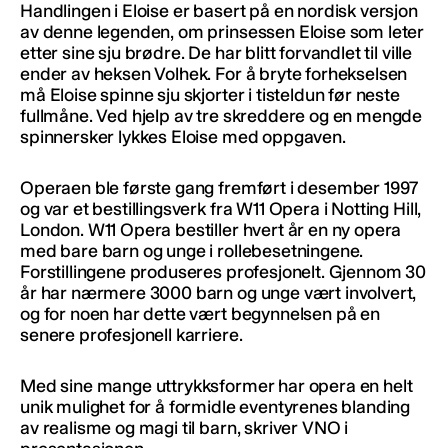
Handlingen i Eloise er basert på en nordisk versjon
av denne legenden, om prinsessen Eloise som leter
etter sine sju brødre. De har blitt forvandlet til ville
ender av heksen Volhek. For å bryte forhekselsen
må Eloise spinne sju skjorter i tisteldun før neste
fullmåne. Ved hjelp av tre skreddere og en mengde
spinnersker lykkes Eloise med oppgaven.
Operaen ble første gang fremført i desember 1997
og var et bestillingsverk fra W11 Opera i Notting Hill,
London. W11 Opera bestiller hvert år en ny opera
med bare barn og unge i rollebesetningene.
Forstillingene produseres profesjonelt. Gjennom 30
år har nærmere 3000 barn og unge vært involvert,
og for noen har dette vært begynnelsen på en
senere profesjonell karriere.
Med sine mange uttrykksformer har opera en helt
unik mulighet for å formidle eventyrenes blanding
av realisme og magi til barn, skriver VNO i