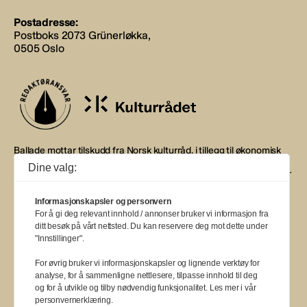
Postadresse:
Postboks 2073 Grünerløkka,
0505 Oslo
Ballade mottar tilskudd fra Norsk kulturråd, i tillegg til økonomisk
støtte fra eierne NOPA, Norsk komponistforening og
Dine valg:
Musikkforleggerne. Ballade drives etter Redaktør- og Vær Varsom-
plakaten.
Informasjonskapsler og personvern
BALLADE — NORGES MUSIKKMAGASIN
For å gi deg relevant innhold / annonser bruker vi informasjon fra
ditt besøk på vårt nettsted. Du kan reservere deg mot dette under
"Innstillinger".
For øvrig bruker vi informasjonskapsler og lignende verktøy for
analyse, for å sammenligne nettlesere, tilpasse innhold til deg
a
a
a
a
a
a
a
a
a
a
a
og for å utvikle og tilby nødvendig funksjonalitet. Les mer i vår
personvernerklæring.