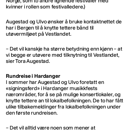
Norge, som to andre lignende festivaler med
kvinner i rollen som festivalledere.)
Augestad og Ulvo ønsker å bruke kontaktnettet de
har i Bergen til å knytte tettere bånd til
utøvermiljøet på Vestlandet.
– Det vil kanskje ha større betydning enn kjønn – at
vi begge er utøvere med tilknytning til Vestlandet,
sier Tora Augestad.
Rundreise i Hardanger
I sommer har Augestad og Ulvo foretatt en
«signingsferd» i Hardanger musikkfests
nærområder, for å se på mulige konsertlokaler, og
knytte tettere an til lokalbefolkningen. De to har fått
ulike tilbakemeldinger fra lokalbefolkningen under
den første rundreisen.
– Det vil alltid være noen som mener at