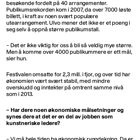
besøkende fordelt på 40 arrangementer.
Publikumsrekorden kom i 2007, da over 7000 løste
billett, i kraft av noen svært populære
utearrangement. Ulvo mener det ikke er et poeng i
seg selv å oppnå større publikumstall.
– Det er ikke viktig for oss å bli så veldig mye større.
Men å komme over 4000 publikummere er ett mål,
sier hun.
Festivalen omsatte for 2,3 mill. i fjor, og over tid har
økonomien vært svært stabil, med mindre
overskudd og inntekter på omtrent samme nivå
som i 2013.
– Har dere noen økonomiske målsetninger og
synes dere at det er en del av jobben som
kunstneriske ledere?
– Vi må hele tiden ha økonomisk ryggdekning. Da er