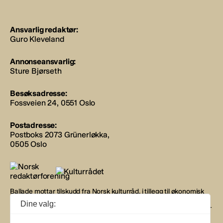
Ansvarlig redaktør:
Guro Kleveland
Annonseansvarlig:
Sture Bjørseth
Besøksadresse:
Fossveien 24, 0551 Oslo
Postadresse:
Postboks 2073 Grünerløkka,
0505 Oslo
Ballade mottar tilskudd fra Norsk kulturråd, i tillegg til økonomisk
støtte fra eierne NOPA, Norsk komponistforening og
Dine valg:
Musikkforleggerne. Ballade drives etter Redaktør- og Vær Varsom-
plakaten.