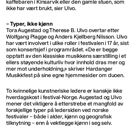
kaffebaren i Kinsarvik eller den gamle stuen, som
ikke har vært brukt, sier Ulvo.
– Typer, ikke kjønn
Tora Augestad og Therese B. Ulvo overtar etter
Wolfgang Plagge og Anders Kjellberg Nilsson. Ulvo
har vært involvert i ulike roller i festivalen i 17 år, sist
som konsertsjef i programrådet. «De er begge
opptatt av den klassiske musikkens særstilling i et
ellers støyende kulturliv hvor innhold dras mer og
mer mot underholdning,» skriver Hardanger
Musikkfest på sine egne hjemmesider om duoen.
To kvinnelige kunstneriske ledere er kanskje ikke
hverdagskost i festival-Norge. Augestad og Ulvo
mener det viktigere å etterstrebe et mangfold av
forskjellige typer på ledersiden ved norske
festivaler – både i alder, kjønn og geografisk
tilknytning – enn å vektlegge kjønn i seg selv.