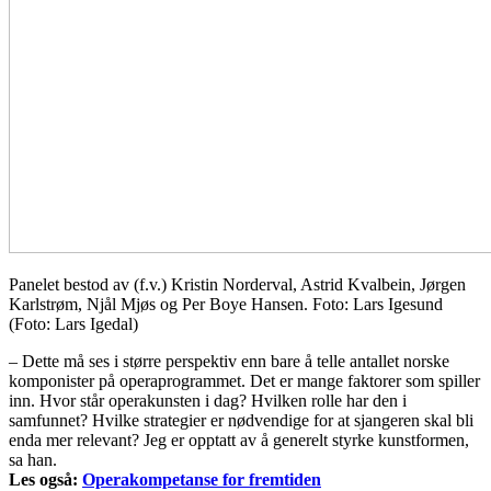
Panelet bestod av (f.v.) Kristin Norderval, Astrid Kvalbein, Jørgen
Karlstrøm, Njål Mjøs og Per Boye Hansen. Foto: Lars Igesund
(Foto: Lars Igedal)
– Dette må ses i større perspektiv enn bare å telle antallet norske
komponister på operaprogrammet. Det er mange faktorer som spiller
inn. Hvor står operakunsten i dag? Hvilken rolle har den i
samfunnet? Hvilke strategier er nødvendige for at sjangeren skal bli
enda mer relevant? Jeg er opptatt av å generelt styrke kunstformen,
sa han.
Les også:
Operakompetanse for fremtiden