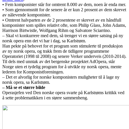
• Fem komponister står for omtrent 8.000 av dem, noen år enda mer.
• Som gjennomsnitt for de senere år er kun 2 prosent av dem skrevet
av nålevende komponister.
• Omtrent halvparten av de 2 prosentene er skrevet av en håndfull
komponister som spilles relativt ofte, som Philip Glass, John Adams,
Harrison Birtwistle, Wolfgang Rihm og Salvatore Sciarrino.
– Skal vi konkurrere med dem, så trenger vi en større satsing på ny
norsk opera enn det vi har i dag, sa Karlstrøm.
Han pekte på behovet for et program som stimulerte til produksjon
av ny norsk opera, og trakk frem de tidligere programmene
Operatoriet (1998 til 2008) og senere Verker underveis (2010-2014).
Til dels med unntak av det bergenske prosjektet AdOpera, står
Norge uten et tydelig program for å utvikle ny norsk opera, mente
lederen for Komponistforeningen.
– Det er alvorlig for norske komponisters muligheter til å lage ny
norsk opera, sa Karlstrøm.
– Må se et større bilde
Operasjefen ved Den norske opera svarte på Karlstrøms kritikk ved
å sette problematikken i en større sammenheng.