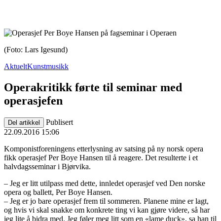
(Foto: Lars Igesund)
Aktuelt
Kunstmusikk
Operakritikk førte til seminar med
operasjefen
Publisert
Del artikkel
22.09.2016 15:06
Komponistforeningens etterlysning av satsing på ny norsk opera
fikk operasjef Per Boye Hansen til å reagere. Det resulterte i et
halvdagsseminar i Bjørvika.
– Jeg er litt utilpass med dette, innledet operasjef ved Den norske
opera og ballett, Per Boye Hansen.
– Jeg er jo bare operasjef frem til sommeren. Planene mine er lagt,
og hvis vi skal snakke om konkrete ting vi kan gjøre videre, så har
jeg lite å bidra med. Jeg føler meg litt som en «lame duck», sa han til