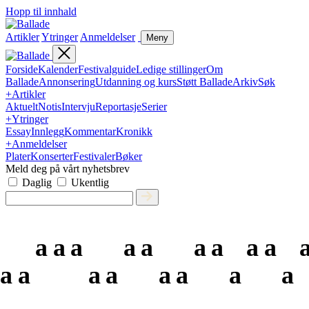
Hopp til innhald
Artikler
Ytringer
Anmeldelser
Meny
Forside
Kalender
Festivalguide
Ledige stillinger
Om
Ballade
Annonsering
Utdanning og kurs
Støtt Ballade
Arkiv
Søk
+
Artikler
Aktuelt
Notis
Intervju
Reportasje
Serier
+
Ytringer
Essay
Innlegg
Kommentar
Kronikk
+
Anmeldelser
Plater
Konserter
Festivaler
Bøker
Meld deg på vårt nyhetsbrev
Daglig
Ukentlig
a
a
a
a
a
a
a
a
a
a
a
a
a
a
a
a
a