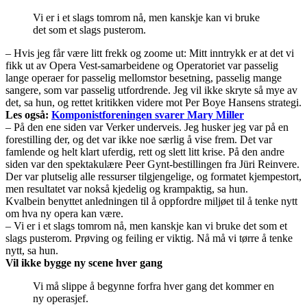
Vi er i et slags tomrom nå, men kanskje kan vi bruke
det som et slags pusterom.
– Hvis jeg får være litt frekk og zoome ut: Mitt inntrykk er at det vi
fikk ut av Opera Vest-samarbeidene og Operatoriet var passelig
lange operaer for passelig mellomstor besetning, passelig mange
sangere, som var passelig utfordrende. Jeg vil ikke skryte så mye av
det, sa hun, og rettet kritikken videre mot Per Boye Hansens strategi.
Les også:
Komponistforeningen svarer Mary Miller
– På den ene siden var Verker underveis. Jeg husker jeg var på en
forestilling der, og det var ikke noe særlig å vise frem. Det var
famlende og helt klart uferdig, rett og slett litt krise. På den andre
siden var den spektakulære Peer Gynt-bestillingen fra Jüri Reinvere.
Der var plutselig alle ressurser tilgjengelige, og formatet kjempestort,
men resultatet var nokså kjedelig og krampaktig, sa hun.
Kvalbein benyttet anledningen til å oppfordre miljøet til å tenke nytt
om hva ny opera kan være.
– Vi er i et slags tomrom nå, men kanskje kan vi bruke det som et
slags pusterom. Prøving og feiling er viktig. Nå må vi tørre å tenke
nytt, sa hun.
Vil ikke bygge ny scene hver gang
Vi må slippe å begynne forfra hver gang det kommer en
ny operasjef.