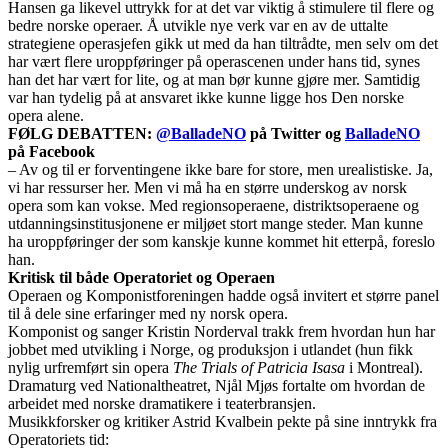
Hansen ga likevel uttrykk for at det var viktig å stimulere til flere og
bedre norske operaer. Å utvikle nye verk var en av de uttalte
strategiene operasjefen gikk ut med da han tiltrådte, men selv om det
har vært flere uroppføringer på operascenen under hans tid, synes
han det har vært for lite, og at man bør kunne gjøre mer. Samtidig
var han tydelig på at ansvaret ikke kunne ligge hos Den norske
opera alene.
FØLG DEBATTEN:
@BalladeNO
på Twitter og
BalladeNO
på Facebook
– Av og til er forventingene ikke bare for store, men urealistiske. Ja,
vi har ressurser her. Men vi må ha en større underskog av norsk
opera som kan vokse. Med regionsoperaene, distriktsoperaene og
utdanningsinstitusjonene er miljøet stort mange steder. Man kunne
ha uroppføringer der som kanskje kunne kommet hit etterpå, foreslo
han.
Kritisk til både Operatoriet og Operaen
Operaen og Komponistforeningen hadde også invitert et større panel
til å dele sine erfaringer med ny norsk opera.
Komponist og sanger Kristin Norderval trakk frem hvordan hun har
jobbet med utvikling i Norge, og produksjon i utlandet (hun fikk
nylig urfremført sin opera
The Trials of Patricia Isasa
i Montreal).
Dramaturg ved Nationaltheatret, Njål Mjøs fortalte om hvordan de
arbeidet med norske dramatikere i teaterbransjen.
Musikkforsker og kritiker Astrid Kvalbein pekte på sine inntrykk fra
Operatoriets tid: