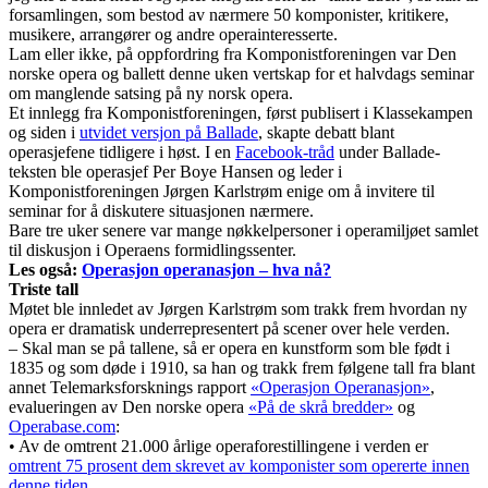
forsamlingen, som bestod av nærmere 50 komponister, kritikere,
musikere, arrangører og andre operainteresserte.
Lam eller ikke, på oppfordring fra Komponistforeningen var Den
norske opera og ballett denne uken vertskap for et halvdags seminar
om manglende satsing på ny norsk opera.
Et innlegg fra Komponistforeningen, først publisert i Klassekampen
og siden i
utvidet versjon på Ballade
, skapte debatt blant
operasjefene tidligere i høst. I en
Facebook-tråd
under Ballade-
teksten ble operasjef Per Boye Hansen og leder i
Komponistforeningen Jørgen Karlstrøm enige om å invitere til
seminar for å diskutere situasjonen nærmere.
Bare tre uker senere var mange nøkkelpersoner i operamiljøet samlet
til diskusjon i Operaens formidlingssenter.
Les også:
Operasjon operanasjon – hva nå?
Triste tall
Møtet ble innledet av Jørgen Karlstrøm som trakk frem hvordan ny
opera er dramatisk underrepresentert på scener over hele verden.
– Skal man se på tallene, så er opera en kunstform som ble født i
1835 og som døde i 1910, sa han og trakk frem følgene tall fra blant
annet Telemarksforsknings rapport
«Operasjon Operanasjon»
,
evalueringen av Den norske opera
«På de skrå bredder»
og
Operabase.com
:
• Av de omtrent 21.000 årlige operaforestillingene i verden er
omtrent 75 prosent dem skrevet av komponister som opererte innen
denne tiden
.