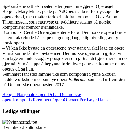
Spørsmålene satt løst i salen etter panelinnleggene. Operasjef i
Bergen, Mary Miller, pekte på AdOperas arbeid for nyskapende
operaarbeid, men møtte sterk kritikk fra komponist Olav Anton
Thommessen, som etterlyste en tydeligere satsing på norske
komponister fremfor utenlandske.
Komponist Cecilie Ore argumenterte for at Den norske opera burde
ha en nøkkelrolle i å skape en god og langsiktig utvikling av ny
norsk opera.
– Vi kan ikke bygge en operascene hver gang vi skal lage en opera.
Vi må kunne få til en avtale med Den norske opera som gjør at vi
kan lage en underskog av prosjekter som gjør at det gror mer enn det
gjør nå. Vi må slippe å begynne forfra hver gang det kommer en ny
operasjef, sa hun.
Seminaret fant sted samme uke som komponist Synne Skouen
hadde workshop med sin nye opera
Ballerina
, som skal urfremføres
på Den norske opera høsten 2017.
Bergen Nasjonale Opera
Debatt
Den norske
opera
Komponistforeningen
Opera
Operaen
Per Boye Hansen
Ledige stillinger
Kvinnherad kulturskule