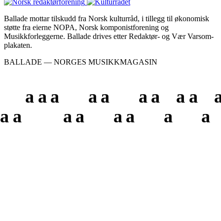
Ballade mottar tilskudd fra Norsk kulturråd, i tillegg til økonomisk
støtte fra eierne NOPA, Norsk komponistforening og
Musikkforleggerne. Ballade drives etter Redaktør- og Vær Varsom-
plakaten.
BALLADE — NORGES MUSIKKMAGASIN
a
a
a
a
a
a
a
a
a
a
a
a
a
a
a
a
a