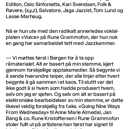
Edition, Oslo Sinfonietta, Kari Svendsen, Folk &
Røvere, (x,y,z), Salvatore, Jaga Jazzist, Tom Lund og
Lasse Marhaug.
Nå er hun ute med den radikalt annerledes voklal-
platen «Voice» på Rune Grammofon, der hun nok
en gang har samarbeidet tett med Jazzkammer.
— Vi møttes først i Bergen for å ta opp
råmaterialet. Alt er basert på min stemme, kjørt
gjennom forskjellige opptaksmedier. Så begynte vi
å sende hverandre teiper, der alle linjer etter hvert
begynte å gå sammen i et kaos. Til sluttt var det
ikke godt å si hvem som hadde produsert hvem,
selv om jeg er sjefen. Og selv om alt er basert på
elektroniske bearbeidelser av min stemme, er dette
likevel veldig forskjellig fra f.eks. «Going Nine Ways
From Wednesday» til Anne Marie Almedal, Jan
Bang & co. Rune Kristoffersen i Rune Grammofon
stoler fullt ut på artistene han først har signet til