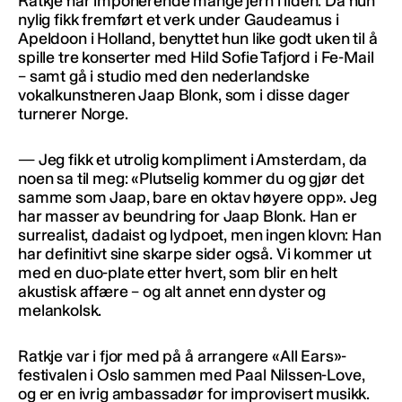
Ratkje har imponerende mange jern i ilden. Da hun
nylig fikk fremført et verk under Gaudeamus i
Apeldoon i Holland, benyttet hun like godt uken til å
spille tre konserter med Hild Sofie Tafjord i Fe-Mail
– samt gå i studio med den nederlandske
vokalkunstneren Jaap Blonk, som i disse dager
turnerer Norge.
— Jeg fikk et utrolig kompliment i Amsterdam, da
noen sa til meg: «Plutselig kommer du og gjør det
samme som Jaap, bare en oktav høyere opp». Jeg
har masser av beundring for Jaap Blonk. Han er
surrealist, dadaist og lydpoet, men ingen klovn: Han
har definitivt sine skarpe sider også. Vi kommer ut
med en duo-plate etter hvert, som blir en helt
akustisk affære – og alt annet enn dyster og
melankolsk.
Ratkje var i fjor med på å arrangere «All Ears»-
festivalen i Oslo sammen med Paal Nilssen-Love,
og er en ivrig ambassadør for improvisert musikk.