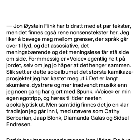
— Jon Øystein Flink har bidratt med et par tekster,
men det finnes også rene nonsenstekster her. Jeg
liker å bevege meg mellom grenser, der språk går
over til lyd, og det assosiative, det
meningsbærende og det meningsløse får stå side
om side. Formmessig er «Voice» egentlig helt på
jordet, selv om jeg jo håper at det henger sammen.
Slik sett er dette soloalbumet det største kamikaze-
prosjektet jeg har kastet meg ut i. Det er langt
skumlere, dystrere og mer inadvendt musikk enn
jeg noen gang har gjort med Spunk. «Voice» er min
egen egotripp, og høres til tider nesten
apokalyptisk ut. Men samtidig finnes det jo en klar
tradisjon jeg går inn i, med utøvere som Cathy
Berberian, Jaap Blonk, Diamanda Galas og Sidsel
Endresen.