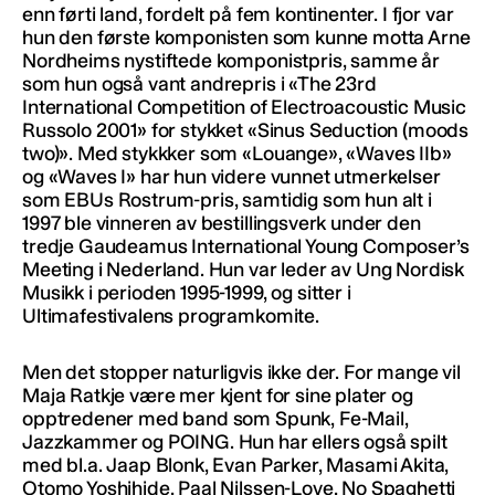
enn førti land, fordelt på fem kontinenter. I fjor var
hun den første komponisten som kunne motta Arne
Nordheims nystiftede komponistpris, samme år
som hun også vant andrepris i «The 23rd
International Competition of Electroacoustic Music
Russolo 2001» for stykket «Sinus Seduction (moods
two)». Med stykkker som «Louange», «Waves IIb»
og «Waves I» har hun videre vunnet utmerkelser
som EBUs Rostrum-pris, samtidig som hun alt i
1997 ble vinneren av bestillingsverk under den
tredje Gaudeamus International Young Composer’s
Meeting i Nederland. Hun var leder av Ung Nordisk
Musikk i perioden 1995-1999, og sitter i
Ultimafestivalens programkomite.
Men det stopper naturligvis ikke der. For mange vil
Maja Ratkje være mer kjent for sine plater og
opptredener med band som Spunk, Fe-Mail,
Jazzkammer og POING. Hun har ellers også spilt
med bl.a. Jaap Blonk, Evan Parker, Masami Akita,
Otomo Yoshihide, Paal Nilssen-Love, No Spaghetti