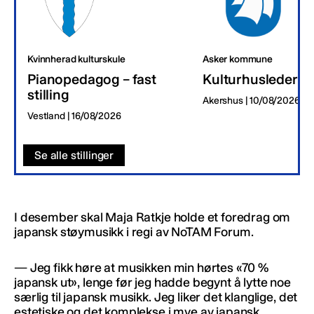
Kvinnherad kulturskule
Asker kommune
Pianopedagog – fast
Kulturhusleder
stilling
Akershus | 10/08/2026
Vestland | 16/08/2026
Se alle stillinger
I desember skal Maja Ratkje holde et foredrag om
japansk støymusikk i regi av NoTAM Forum.
— Jeg fikk høre at musikken min hørtes «70 %
japansk ut», lenge før jeg hadde begynt å lytte noe
særlig til japansk musikk. Jeg liker det klanglige, det
estetiske og det komplekse i mye av japansk