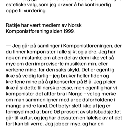
estetiske valg, som jeg prøver å ha kontinuerlig
oppe til vurdering.
Ratkje har vært medlem av Norsk
Komponistforening siden 1999.
— Jeg går på samlinger i Komponistforeningen, der
du finner komponister i alle sjikt og aldre. Jeg har
nok en mistanke om at en del av dem ikke vet så
mye om den improviserte musikken min. eller
verkene mine, for den saks skyld. Det er egentlig
ikke så veldig farlig – jeg bruker heller tiden og
kreftene mine på å gi konserter på Blå. Jeg pleier
ikke å si dette til norsk presse, men egentlig har vi
komponister det altfor bra i Norge – vel og merke
om man sammenligner med arbeidsforholdene i
mange andre land. Det betyr slett ikke at jeg er
fornøyd med at bare 0,6 prosent av statsbudsjettet
går til kultur, og jeg har dessuten en følelse av at det
fort kan bli verre. Jeg jobber mye, og har en