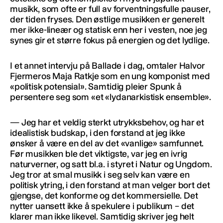
musikk, som ofte er full av forventningsfulle pauser,
der tiden fryses. Den østlige musikken er generelt
mer ikke-lineær og statisk enn her i vesten, noe jeg
synes gir et større fokus på energien og det lydlige.
I et annet intervju på Ballade i dag, omtaler Halvor
Fjermeros Maja Ratkje som en ung komponist med
«politisk potensial». Samtidig pleier Spunk å
persentere seg som «et «lydanarkistisk ensemble».
— Jeg har et veldig sterkt utrykksbehov, og har et
idealistisk budskap, i den forstand at jeg ikke
ønsker å være en del av det «vanlige» samfunnet.
Før musikken ble det viktigste, var jeg en ivrig
naturverner, og satt bl.a. i styret i Natur og Ungdom.
Jeg tror at smal musikk i seg selv kan være en
politisk ytring, i den forstand at man velger bort det
gjengse, det konforme og det kommersielle. Det
nytter uansett ikke å spekulere i publikum – det
klarer man ikke likevel. Samtidig skriver jeg helt