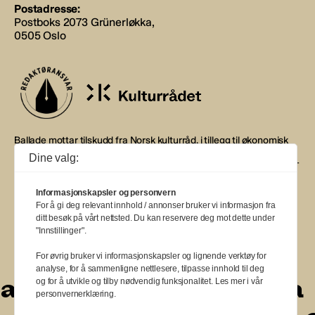
Postadresse:
Postboks 2073 Grünerløkka,
0505 Oslo
Ballade mottar tilskudd fra Norsk kulturråd, i tillegg til økonomisk
støtte fra eierne NOPA, Norsk komponistforening og
Dine valg:
Musikkforleggerne. Ballade drives etter Redaktør- og Vær Varsom-
plakaten.
Informasjonskapsler og personvern
BALLADE — NORGES MUSIKKMAGASIN
For å gi deg relevant innhold / annonser bruker vi informasjon fra
ditt besøk på vårt nettsted. Du kan reservere deg mot dette under
"Innstillinger".
For øvrig bruker vi informasjonskapsler og lignende verktøy for
analyse, for å sammenligne nettlesere, tilpasse innhold til deg
a
a
a
a
a
a
a
a
a
og for å utvikle og tilby nødvendig funksjonalitet. Les mer i vår
personvernerklæring.