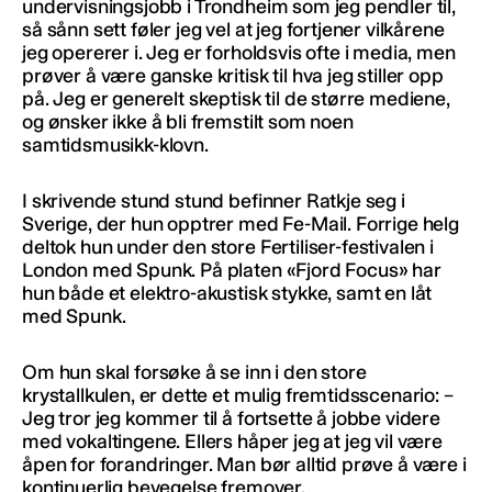
undervisningsjobb i Trondheim som jeg pendler til,
så sånn sett føler jeg vel at jeg fortjener vilkårene
jeg opererer i. Jeg er forholdsvis ofte i media, men
prøver å være ganske kritisk til hva jeg stiller opp
på. Jeg er generelt skeptisk til de større mediene,
og ønsker ikke å bli fremstilt som noen
samtidsmusikk-klovn.
I skrivende stund stund befinner Ratkje seg i
Sverige, der hun opptrer med Fe-Mail. Forrige helg
deltok hun under den store Fertiliser-festivalen i
London med Spunk. På platen «Fjord Focus» har
hun både et elektro-akustisk stykke, samt en låt
med Spunk.
Om hun skal forsøke å se inn i den store
krystallkulen, er dette et mulig fremtidsscenario: –
Jeg tror jeg kommer til å fortsette å jobbe videre
med vokaltingene. Ellers håper jeg at jeg vil være
åpen for forandringer. Man bør alltid prøve å være i
kontinuerlig bevegelse fremover.