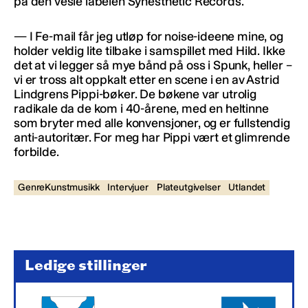
på den vesle labelen Synesthetic Records.
— I Fe-mail får jeg utløp for noise-ideene mine, og
holder veldig lite tilbake i samspillet med Hild. Ikke
det at vi legger så mye bånd på oss i Spunk, heller –
vi er tross alt oppkalt etter en scene i en av Astrid
Lindgrens Pippi-bøker. De bøkene var utrolig
radikale da de kom i 40-årene, med en heltinne
som bryter med alle konvensjoner, og er fullstendig
anti-autoritær. For meg har Pippi vært et glimrende
forbilde.
GenreKunstmusikk
Intervjuer
Plateutgivelser
Utlandet
Ledige stillinger