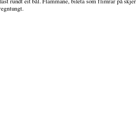
last rundt eit bål. Flammane, bileta som flimrar på skjer
 regntungt.