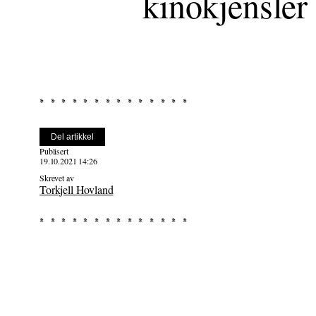
kinokjensler
Del artikkel
Publisert
19.10.2021 14:26
Skrevet av
Torkjell Hovland