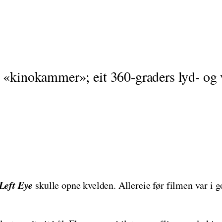
l «kinokammer»; eit 360-graders lyd- og 
Left Eye
skulle opne kvelden. Allereie før filmen var i g