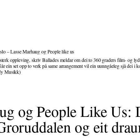
erk oppleving, skriv Ballades meldar om dei to 360 graders film- og l
r ein set opp to verk på same arrangement vil ein uunngåeleg sjå dei i kont
Ny Musikk)
ug og People Like Us: 
 Groruddalen og eit dra