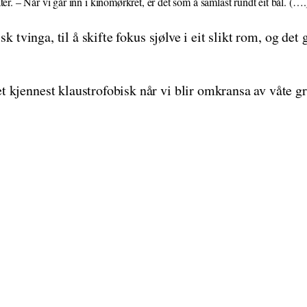
Når vi går inn i kinomørkret, er det som å samlast rundt eit bål. (….) Ei
isk tvinga, til å skifte fokus sjølve i eit slikt rom, og 
 kjennest klaustrofobisk når vi blir omkransa av våte gro