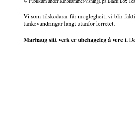
Publikum under Kinokammer-visninga på Black Box Teater. – 
Vi som tilskodarar får moglegheit, vi blir fakt
tankevandringar langt utanfor lerretet.
Marhaug sitt verk er ubehageleg å vere i.
Det