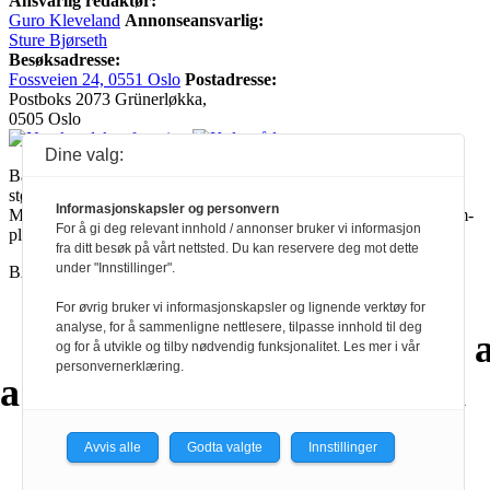
Ansvarlig redaktør:
Guro Kleveland
Annonseansvarlig:
Sture Bjørseth
Besøksadresse:
Fossveien 24, 0551 Oslo
Postadresse:
Postboks 2073 Grünerløkka,
0505 Oslo
Dine valg:
Ballade mottar tilskudd fra Norsk kulturråd, i tillegg til økonomisk
støtte fra eierne NOPA, Norsk komponistforening og
Informasjonskapsler og personvern
Musikkforleggerne. Ballade drives etter Redaktør- og Vær Varsom-
For å gi deg relevant innhold / annonser bruker vi informasjon
plakaten.
fra ditt besøk på vårt nettsted. Du kan reservere deg mot dette
under "Innstillinger".
BALLADE — NORGES MUSIKKMAGASIN
For øvrig bruker vi informasjonskapsler og lignende verktøy for
analyse, for å sammenligne nettlesere, tilpasse innhold til deg
a
a
a
a
a
a
a
a
og for å utvikle og tilby nødvendig funksjonalitet. Les mer i vår
personvernerklæring.
a
a
a
a
a
a
a
a
a
Avvis alle
Godta valgte
Innstillinger