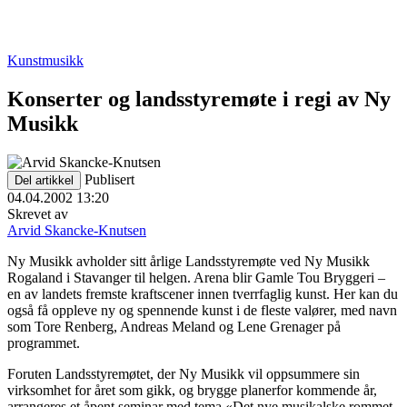
Kunstmusikk
Konserter og landsstyremøte i regi av Ny
Musikk
Publisert
Del artikkel
04.04.2002 13:20
Skrevet av
Arvid Skancke-Knutsen
Ny Musikk avholder sitt årlige Landsstyremøte ved Ny Musikk
Rogaland i Stavanger til helgen. Arena blir Gamle Tou Bryggeri –
en av landets fremste kraftscener innen tverrfaglig kunst. Her kan du
også få oppleve ny og spennende kunst i de fleste valører, med navn
som Tore Renberg, Andreas Meland og Lene Grenager på
programmet.
Foruten Landsstyremøtet, der Ny Musikk vil oppsummere sin
virksomhet for året som gikk, og brygge planerfor kommende år,
arrangeres et åpent seminar med tema «Det nye musikalske rommet