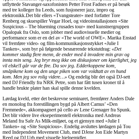
utflyttede Stavanger-saxofonisten Petter Frost Fadnes er på besøk
med tre kolleger fra Leeds, som fusjonerer jazz, impro og
elektronikk.Det blir ellers «Tvangsteater» med forfatter Tore
Renberg og skuespiller Vegar Hoel, og videoinstallasjonen «Site
Suspicious – The blueming crusades tour» med kunstnergruppen
Opalopak fra Oslo, som jobber med audiovisuelle medier og
performance som er en del av «The world of OWE». Marika Enstad
vil fremføre video- og film-kommunikasjonsstykket «Julie I
Tanken», som byr på følgende besnærende tekstutdrag:
«Det
kommer stadig flere menn, de ender med å invadere min grav og
innta min seng. Jeg bryr meg ikke om diskusjoner om kjærlighet, jeg
vil elske!I går var de fire. Da sov jeg. Edderkoppene kom,
småpikene kom og den unge piken som var voldtatt av en hund
kom. Men jeg sov rolig videre…»
Og endelig blir det også DJ-sett
med DJ Friendly fra NRK Petre, som har fått tusen kroner til å
handle brukte plater han skal spille denne kvelden.
Lørdag kveld, etter det beskrevne seminaret, fremfører Anders Dale
en monolog fra forestillingen bygd på Albert Camus’ «Den
Fremmede», akkompagnert på cello av Lene Grenager fra Spunk.
Det blir videre live ekseperimentell elektronika med Andreas
Meland fra Safe As Milk-miljøet, og et gjensyn med «Julie I
Tanken» og «Site Suspicious». Endelig avsluttes lørdagen på Tou
med Independent Movement Club, med DJene Jon Eide Martyn
Reed og DJ Urb med visuelle hjelpemidler.