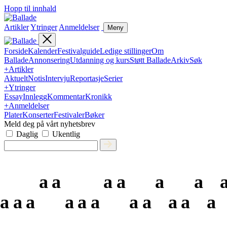
Hopp til innhald
Artikler
Ytringer
Anmeldelser
Meny
Forside
Kalender
Festivalguide
Ledige stillinger
Om
Ballade
Annonsering
Utdanning og kurs
Støtt Ballade
Arkiv
Søk
+
Artikler
Aktuelt
Notis
Intervju
Reportasje
Serier
+
Ytringer
Essay
Innlegg
Kommentar
Kronikk
+
Anmeldelser
Plater
Konserter
Festivaler
Bøker
Meld deg på vårt nyhetsbrev
Daglig
Ukentlig
a
a
a
a
a
a
a
a
a
a
a
a
a
a
a
a
a