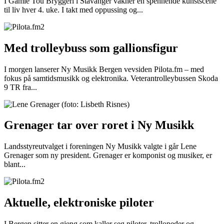
I Gamle Tou Bryggeri i Stavanger våkner en spennende kunstscene
til liv hver 4. uke. I takt med oppussing og...
Med trolleybuss som gallionsfigur
I morgen lanserer Ny Musikk Bergen vevsiden Pilota.fm – med
fokus på samtidsmusikk og elektronika. Veterantrolleybussen Skoda
9 TR fra...
Grenager tar over roret i Ny Musikk
Landsstyreutvalget i foreningen Ny Musikk valgte i går Lene
Grenager som ny president. Grenager er komponist og musiker, er
blant...
Aktuelle, elektroniske piloter
I Bergen sitter en gjeng som kaller seg piloter, trollopeder og