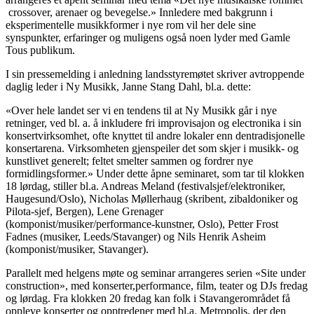
­ crossover, arenaer og bevegelse.» Innledere med bakgrunn i
eksperimentelle musikkformer i nye rom vil her dele sine
synspunkter, erfaringer og muligens også noen lyder med Gamle
Tous publikum.
I sin pressemelding i anledning landsstyremøtet skriver avtroppende
daglig leder i Ny Musikk, Janne Stang Dahl, bl.a. dette:
«Over hele landet ser vi en tendens til at Ny Musikk går i nye
retninger, ved bl. a. å inkludere fri improvisajon og electronika i sin
konsertvirksomhet, ofte knyttet til andre lokaler enn dentradisjonelle
konsertarena. Virksomheten gjenspeiler det som skjer i musikk- og
kunstlivet generelt; feltet smelter sammen og fordrer nye
formidlingsformer.» Under dette åpne seminaret, som tar til klokken
18 lørdag, stiller bl.a. Andreas Meland (festivalsjef/elektroniker,
Haugesund/Oslo), Nicholas Møllerhaug (skribent, zibaldoniker og
Pilota-sjef, Bergen), Lene Grenager
(komponist/musiker/performance-kunstner, Oslo), Petter Frost
Fadnes (musiker, Leeds/Stavanger) og Nils Henrik Asheim
(komponist/musiker, Stavanger).
Parallelt med helgens møte og seminar arrangeres serien «Site under
construction», med konserter,performance, film, teater og DJs fredag
og lørdag. Fra klokken 20 fredag kan folk i Stavangerområdet få
oppleve konserter og opptredener med bl.a. Metropolis, der den