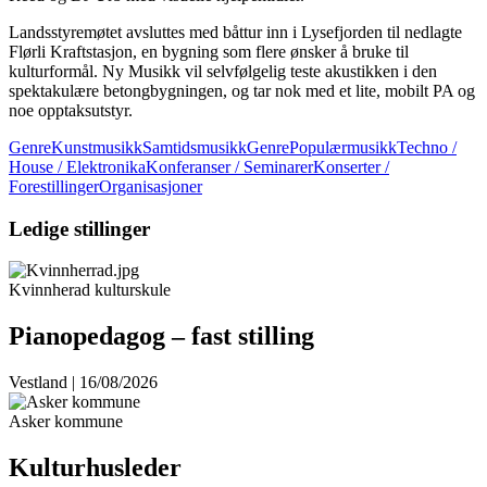
Landsstyremøtet avsluttes med båttur inn i Lysefjorden til nedlagte
Flørli Kraftstasjon, en bygning som flere ønsker å bruke til
kulturformål. Ny Musikk vil selvfølgelig teste akustikken i den
spektakulære betongbygningen, og tar nok med et lite, mobilt PA og
noe opptaksutstyr.
GenreKunstmusikkSamtidsmusikk
GenrePopulærmusikkTechno /
House / Elektronika
Konferanser / Seminarer
Konserter /
Forestillinger
Organisasjoner
Ledige stillinger
Kvinnherad kulturskule
Pianopedagog – fast stilling
Vestland | 16/08/2026
Asker kommune
Kulturhusleder