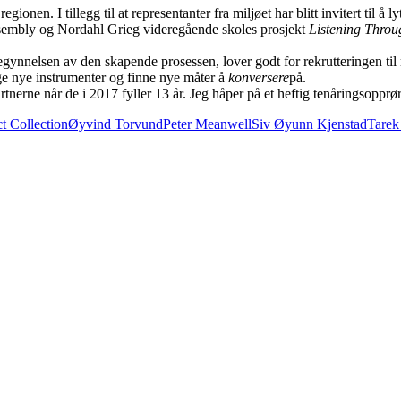
gionen. I tillegg til at representanter fra miljøet har blitt invitert til 
ssembly og Nordahl Grieg videregående skoles prosjekt
Listening Throu
 begynnelsen av den skapende prosessen, lover godt for rekrutteringen ti
gge nye instrumenter og finne nye måter å
konversere
på.
nerne når de i 2017 fyller 13 år. Jeg håper på et heftig tenåringsopprør
t Collection
Øyvind Torvund
Peter Meanwell
Siv Øyunn Kjenstad
Tarek