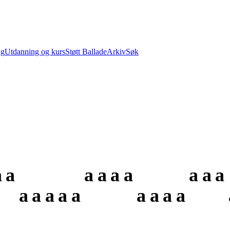
ng
Utdanning og kurs
Støtt Ballade
Arkiv
Søk
a
a
a
a
a
a
a
a
a
a
a
a
a
a
a
a
a
a