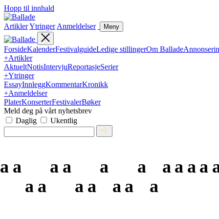
Hopp til innhald
Artikler
Ytringer
Anmeldelser
Meny
Forside
Kalender
Festivalguide
Ledige stillinger
Om Ballade
Annonseri
+
Artikler
Aktuelt
Notis
Intervju
Reportasje
Serier
+
Ytringer
Essay
Innlegg
Kommentar
Kronikk
+
Anmeldelser
Plater
Konserter
Festivaler
Bøker
Meld deg på vårt nyhetsbrev
Daglig
Ukentlig
a
a
a
a
a
a
a
a
a
a
a
a
a
a
a
a
a