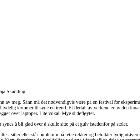
Maja Skanding.
venn av meg. Sånn må det nødvendigvis være på en festival for eksperiment
l så tydelig kommer til syne en trend. Et flertall av verkene er av den inn
er over laptoper. Lite vokal. Mye slidefløyter.
ynes å bli glad over å skulle sitte på et gulv istedenfor på stoler.
oftest sitter eller står publikum på rette rekker og betrakter lydig utø