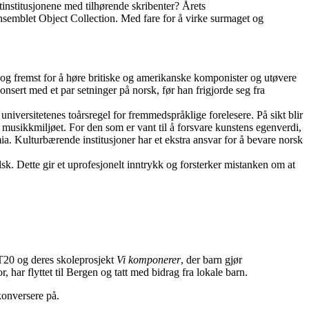
institusjonene med tilhørende skribenter? Årets
nsemblet Object Collection. Med fare for å virke surmaget og
st og fremst for å høre britiske og amerikanske komponister og utøvere
nsert med et par setninger på norsk, før han frigjorde seg fra
universitetenes toårsregel for fremmedspråklige forelesere. På sikt blir
e musikkmiljøet. For den som er vant til å forsvare kunstens egenverdi,
ia. Kulturbærende institusjoner har et ekstra ansvar for å bevare norsk
elsk. Dette gir et uprofesjonelt inntrykk og forsterker mistanken om at
IT20 og deres skoleprosjekt
Vi komponerer
, der barn gjør
r, har flyttet til Bergen og tatt med bidrag fra lokale barn.
konversere på.