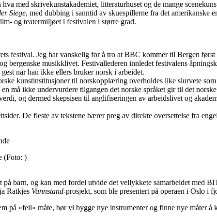
n hva med skrivekunstakademiet, litteraturhuset og de mange scenekunst
er Siege
, med dubbing i sanntid av skuespillerne fra det amerikanske e
lm- og teatermiljøet i festivalen i større grad.
årets festival. Jeg har vanskelig for å tro at BBC kommer til Bergen før
 og bergenske musikklivet. Festivallederen innledet festivalens åpningsko
gest når han ikke ellers bruker norsk i arbeidet.
orske kunstinstitusjoner til norskopplæring overholdes like slurvete som 
n en må ikke undervurdere tilgangen det norske språket gir til det norsk
verdi, og dermed skepsisen til anglifiseringen av arbeidslivet og akadem
ettsider. De fleste av tekstene bærer preg av direkte oversettelse fra eng
e
(Foto: )
gt på barn, og kan med fordel utvide det vellykkete samarbeidet med B
ja Ratkjes
Vannstand
-prosjekt, som ble presentert på operaen i Oslo i fjo
dem på «feil» måte, bør vi bygge nye instrumenter og finne nye måter å 