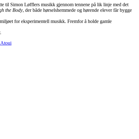
å lytte til Simon Løfflers musikk gjennom tennene på lik linje med det
gh the Body
, der både hørselshemmede og hørende elever får bygge
l miljøet for eksperimentell musikk. Fremfor å holde gamle
.
 Atoui