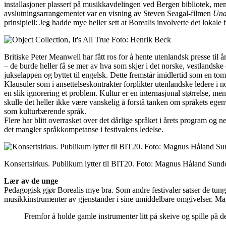
installasjoner plassert på musikkavdelingen ved Bergen bibliotek, me
avslutningsarrangementet var en visning av Steven Seagal-filmen
Und
prinsipiell: Jeg hadde mye heller sett at Borealis involverte det lokale fi
Britiske Peter Meanwell har fått ros for å hente utenlandsk presse til 
– de burde heller få se mer av hva som skjer i det norske, vestlandske
jukselappen og byttet til engelsk. Dette fremstår imidlertid som en tom 
Klausuler som i ansettelseskontrakter forplikter utenlandske ledere i n
en slik ignorering et problem. Kultur er en internasjonal størrelse, me
skulle det heller ikke være vanskelig å forstå tanken om språkets egen
som kulturbærende språk.
Flere har blitt overrasket over det dårlige språket i årets program og n
det mangler språkkompetanse i festivalens ledelse.
Konsertsirkus. Publikum lytter til BIT20. Foto: Magnus Håland Sund
Lær av de unge
Pedagogisk gjør Borealis mye bra. Som andre festivaler satser de tun
musikkinstrumenter av gjenstander i sine umiddelbare omgivelser. Ma
Fremfor å holde gamle instrumenter litt på skeive og spille på 