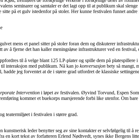
 Kjøtt, fremføres de forskjellige verkene i forskjellige deler av rommet
ivalens seminarer og samtaler er det lagt opp til at publikum skal sleng
sitte på et gulv istedenfor på stoler. Her kunne festivalen funnet andre 
ulvet mens et panel sitter på stoler foran dem og diskuterer infrastruktur
 av å fjerne det han kaller meningsløse infrastrukturer ved en festival, 
res til å velge blant 125 LP-plater og spille dem på platespillere i ga
p til interaksjon med publikum. Nå kan jo
konversasjon
bety så mangt, m
l, hadde jeg forventet at de i større grad utfordret de klassiske settinge
rporate Intervention
i løpet av festivalen. Øyvind Torvund, Espen Somme
fremføring kommer et buekorps marsjerende forbi like utenfor. Om bare 
g teatermiljøet i festivalen i større grad.
n kunstnerisk leder benytter seg av sine kontakter er selvfølgelig til å
ra en kort tekst av forfatteren Erlend Nødtvedt, synes ikke Bergens litt