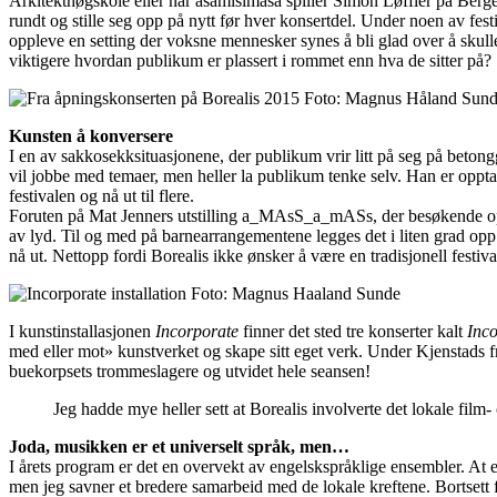
Arkitekthøgskole eller når asamisimasa spiller Simon Løffler på Bergen
rundt og stille seg opp på nytt før hver konsertdel. Under noen av fest
oppleve en setting der voksne mennesker synes å bli glad over å skulle 
viktigere hvordan publikum er plassert i rommet enn hva de sitter på?
Kunsten å konversere
I en av sakkosekksituasjonene, der publikum vrir litt på seg på betongg
vil jobbe med temaer, men heller la publikum tenke selv. Han er opptatt
festivalen og nå ut til flere.
Foruten på Mat Jenners utstilling a_MAsS_a_mASs, der besøkende oppford
av lyd. Til og med på barnearrangementene legges det i liten grad op
nå ut. Nettopp fordi Borealis ikke ønsker å være en tradisjonell festiva
I kunstinstallasjonen
Incorporate
finner det sted tre konserter kalt
Inco
med eller mot» kunstverket og skape sitt eget verk. Under Kjenstads 
buekorpsets trommeslagere og utvidet hele seansen!
Jeg hadde mye heller sett at Borealis involverte det lokale film- o
Joda, musikken er et universelt språk, men…
I årets program er det en overvekt av engelskspråklige ensembler. At e
men jeg savner et bredere samarbeid med de lokale kreftene. Bortsett f