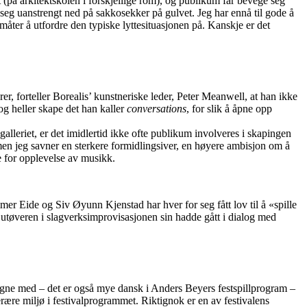
 (på arkitektskolen i forskjellige rom), og publikum får bevege seg
e seg uanstrengt ned på sakkosekker på gulvet. Jeg har ennå til gode å
måter å utfordre den typiske lyttesituasjonen på. Kanskje er det
er, forteller Borealis’ kunstneriske leder, Peter Meanwell, at han ikke
og heller skape det han kaller
conversations
, for slik å åpne opp
lleriet, er det imidlertid ikke ofte publikum involveres i skapingen
en jeg savner en sterkere formidlingsiver, en høyere ambisjon om å
ne for opplevelse av musikk.
r Eide og Siv Øyunn Kjenstad har hver for seg fått lov til å «spille
utøveren i slagverksimprovisasjonen sin hadde gått i dialog med
 regne med – det er også mye dansk i Anders Beyers festspillprogram –
erære miljø i festivalprogrammet. Riktignok er en av festivalens